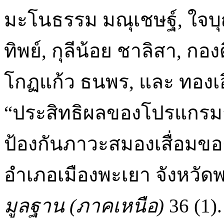
มะโนธรรม มณุเชษฐ์, ใจบุ
ทิพย์, กุลีน้อย ชาลิสา, กอ
โกฏแก้ว ธนพร, และ ทองเอี
“ประสิทธิผลของโปรแกร
ป้องกันภาวะสมองเสื่อมของ
อำเภอเมืองพะเยา จังหวัด
มูลฐาน (ภาคเหนือ)
36 (1)