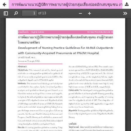
การพัฒนาแนวปฏิบัติการพยาบาลผู้ป่วยกลุ่มเสี่ยงปอดอักเสบชุมชน งานผู้ป่วยนอก โรงพยาบาลพิจิตร