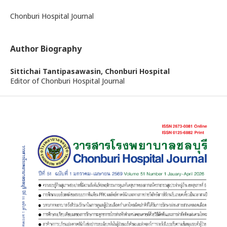
Chonburi Hospital Journal
Author Biography
Sittichai Tantipasawasin,
Chonburi Hospital
Editor of Chonburi Hospital Journal