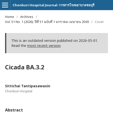
Chonburi Hospital Journal-วารสารโรงพยาบาลชลบุรี
Home
/
Archives
/
Vol. 51 No. 1 (2026): ปีที่ 51 ฉบับที่ 1 มกราคม-เมษายน 2569
/
Cover
This is an outdated version published on 2026-05-01.
Read the
most recent version
.
Cicada BA.3.2
Sittichai Tantipasawasin
Chonburi Hospital
Abstract