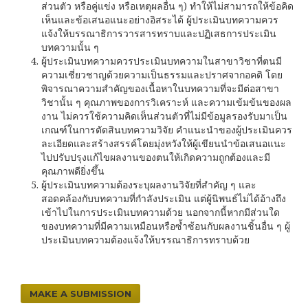
ส่วนตัว หรือคู่แข่ง หรือเหตุผลอื่น ๆ) ทำให้ไม่สามารถให้ข้อคิด
เห็นและข้อเสนอแนะอย่างอิสระได้ ผู้ประเมินบทความควร
แจ้งให้บรรณาธิการวารสารทราบและปฏิเสธการประเมิน
บทความนั้น ๆ
ผู้ประเมินบทความควรประเมินบทความในสาขาวิชาที่ตนมี
ความเชี่ยวชาญด้วยความเป็นธรรมและปราศจากอคติ โดย
พิจารณาความสำคัญของเนื้อหาในบทความที่จะมีต่อสาขา
วิชานั้น ๆ คุณภาพของการวิเคราะห์ และความเข้มข้นของผล
งาน ไม่ควรใช้ความคิดเห็นส่วนตัวที่ไม่มีข้อมูลรองรับมาเป็น
เกณฑ์ในการตัดสินบทความวิจัย คำแนะนำของผู้ประเมินควร
ละเอียดและสร้างสรรค์โดยมุ่งหวังให้ผู้เขียนนำข้อเสนอแนะ
ไปปรับปรุงแก้ไขผลงานของตนให้เกิดความถูกต้องและมี
คุณภาพดียิ่งขึ้น
ผู้ประเมินบทความต้องระบุผลงานวิจัยที่สำคัญ ๆ และ
สอดคล้องกับบทความที่กำลังประเมิน แต่ผู้นิพนธ์ไม่ได้อ้างถึง
เข้าไปในการประเมินบทความด้วย นอกจากนี้หากมีส่วนใด
ของบทความที่มีความเหมือนหรือซ้ำซ้อนกับผลงานชิ้นอื่น ๆ ผู้
ประเมินบทความต้องแจ้งให้บรรณาธิการทราบด้วย
MAKE A SUBMISSION