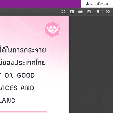
ดาวน์โหลด