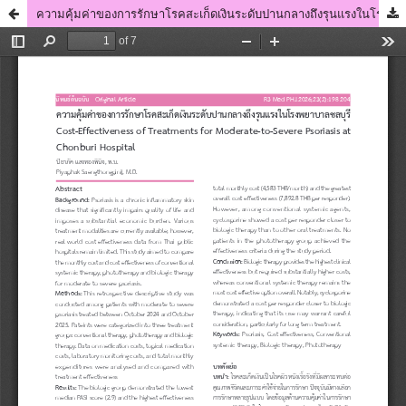
ความคุ้มค่าของการรักษาโรคสะเก็ดเงินระดับปานกลางถึงรุนแรงในโรงพยาบาลชลบุรี