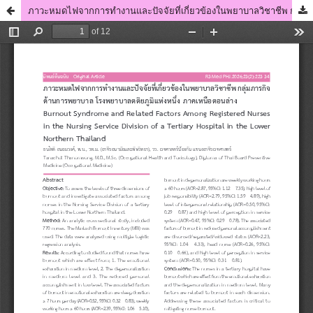
ภาวะหมดไฟจากการทำงานและปัจจัยที่เกี่ยวข้องในพยาบาลวิชาชีพ กลุ่มภารกิจด้านการพยาบาล โรงพยาบาลตติยภูมิแห่งหนึ่ง ภาคเหนือตอนล่าง