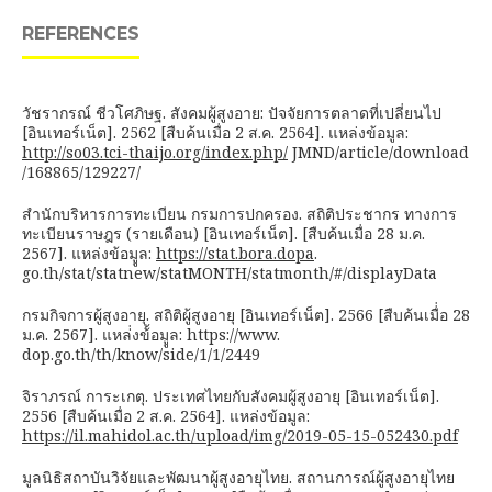
REFERENCES
วัชรากรณ์ ชีวโศภิษฐ. สังคมผู้สูงอาย: ปัจจัยการตลาดที่เปลี่ยนไป
[อินเทอร์เน็ต]. 2562 [สืบค้นเมื่อ 2 ส.ค. 2564]. แหล่งข้อมูล:
http://so03.tci-thaijo.org/index.php/
JMND/article/download
/168865/129227/
สำนักบริหารการทะเบียน กรมการปกครอง. สถิติประชากร ทางการ
ทะเบียนราษฎร (รายเดือน) [อินเทอร์เน็ต]. [สืบค้นเมื่อ 28 ม.ค.
2567]. แหล่งข้อมููล:
https://stat.bora.dopa
.
go.th/stat/statnew/statMONTH/statmonth/#/displayData
กรมกิจการผู้สูงอายุ. สถิติผู้สูงอายุ [อินเทอร์เน็ต]. 2566 [สืบค้นเมื่่อ 28
ม.ค. 2567]. แหล่่งข้้อมููล: https://www.
dop.go.th/th/know/side/1/1/2449
จิราภรณ์ การะเกตุ. ประเทศไทยกับสังคมผู้สูงอายุ [อินเทอร์เน็ต].
2556 [สืบค้นเมื่อ 2 ส.ค. 2564]. แหล่งข้อมูล:
https://il.mahidol.ac.th/upload/img/2019-05-15-052430.pdf
มูลนิธิสถาบันวิจัยและพัฒนาผู้สูงอายุไทย. สถานการณ์ผู้สูงอายุไทย