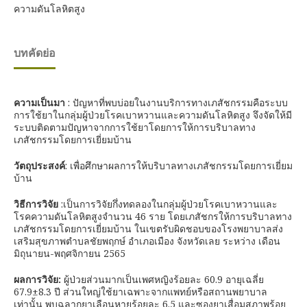
ความดันโลหิตสูง
บทคัดย่อ
ความเป็นมา
: ปัญหาที่พบบ่อยในงานบริการทางเภสัชกรรมคือระบบ
การใช้ยาในกลุ่มผู้ป่วยโรคเบาหวานและความดันโลหิตสูง จึงจัดให้มี
ระบบติดตามปัญหาจากการใช้ยาโดยการให้การบริบาลทาง
เภสัชกรรมโดยการเยี่ยมบ้าน
วัตถุประสงค์
: เพื่อศึกษาผลการให้บริบาลทางเภสัชกรรมโดยการเยี่ยม
บ้าน
วิธีการวิจัย
:เป็นการวิจัยกึ่งทดลองในกลุ่มผู้ป่วยโรคเบาหวานและ
โรคความดันโลหิตสูงจำนวน 46 ราย โดยเภสัชกรให้การบริบาลทาง
เภสัชกรรมโดยการเยี่ยมบ้าน ในเขตรับผิดชอบของโรงพยาบาลส่ง
เสริมสุขภาพตำบลชัยพฤกษ์ อำเภอเมือง จังหวัดเลย ระหว่าง เดือน
มิถุนายน-พฤศจิกายน 2565
ผลการวิจัย:
ผู้ป่วยส่วนมากเป็นเพศหญิงร้อยละ 60.9 อายุเฉลี่ย
67.9±8.3 ปี ส่วนใหญ่ใช้ยาเฉพาะจากแพทย์หรือสถานพยาบาล
เท่านั้น พบฉลากยาเลือนหายร้อยละ 6.5 และซองยาเสื่อมสภาพร้อย