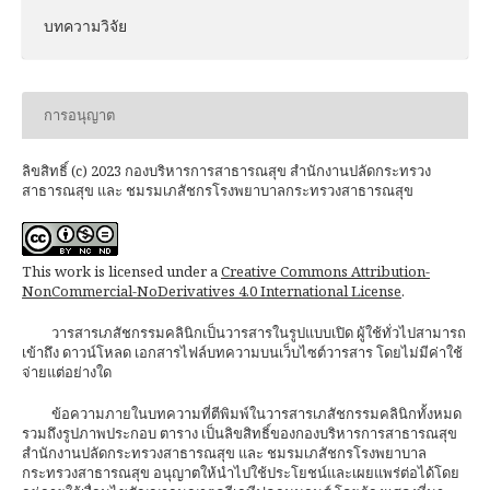
บทความวิจัย
การอนุญาต
ลิขสิทธิ์ (c) 2023 กองบริหารการสาธารณสุข สำนักงานปลัดกระทรวง
สาธารณสุข และ ชมรมเภสัชกรโรงพยาบาลกระทรวงสาธารณสุข
This work is licensed under a
Creative Commons Attribution-
NonCommercial-NoDerivatives 4.0 International License
.
วารสารเภสัชกรรมคลินิกเป็นวารสารในรูปแบบเปิด ผู้ใช้ทั่วไปสามารถ
เข้าถึง ดาวน์โหลด เอกสารไฟล์บทความบนเว็บไซต์วารสาร โดยไม่มีค่าใช้
จ่ายแต่อย่างใด
ข้อความภายในบทความที่ตีพิมพ์ในวารสารเภสัชกรรมคลินิกทั้งหมด
รวมถึงรูปภาพประกอบ ตาราง เป็นลิขสิทธิ์ของกองบริหารการสาธารณสุข
สำนักงานปลัดกระทรวงสาธารณสุข และ ชมรมเภสัชกรโรงพยาบาล
กระทรวงสาธารณสุข อนุญาตให้นำไปใช้ประโยชน์และเผยแพร่ต่อได้โดย