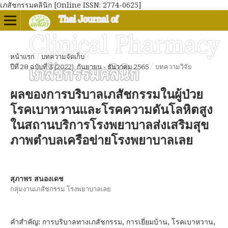
เภสัชกรรมคลินิก [Online ISSN: 2774-0625]
หน้าแรก
/
บทความจัดเก็บ
/
ปีที่ 28 ฉบับที่ 3 (2022): กันยายน - ธันวาคม 2565
/
บทความวิจัย
ผลของการบริบาลเภสัชกรรมในผู้ป่วย
โรคเบาหวานและโรคความดันโลหิตสูง
ในสถานบริการโรงพยาบาลส่งเสริมสุข
ภาพตำบลเครือข่ายโรงพยาบาลเลย
สุภาพร สนองเดช
กลุ่มงานเภสัชกรรม โรงพยาบาลเลย
การบริบาลทางเภสัชกรรม, การเยี่ยมบ้าน, โรคเบาหวาน,
คำสำคัญ: