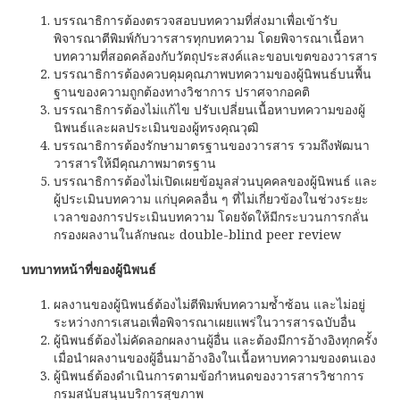
บรรณาธิการต้องตรวจสอบบทความที่ส่งมาเพื่อเข้ารับ
พิจารณาตีพิมพ์กับวารสารทุกบทความ โดยพิจารณาเนื้อหา
บทความที่สอดคล้องกับวัตถุประสงค์และขอบเขตของวารสาร
บรรณาธิการต้องควบคุมคุณภาพบทความของผู้นิพนธ์บนพื้น
ฐานของความถูกต้องทางวิชาการ ปราศจากอคติ
บรรณาธิการต้องไม่แก้ไข ปรับเปลี่ยนเนื้อหาบทความของผู้
นิพนธ์และผลประเมินของผู้ทรงคุณวุฒิ
บรรณาธิการต้องรักษามาตรฐานของวารสาร รวมถึงพัฒนา
วารสารให้มีคุณภาพมาตรฐาน
บรรณาธิการต้องไม่เปิดเผยข้อมูลส่วนบุคคลของผู้นิพนธ์ และ
ผู้ประเมินบทความ แก่บุคคลอื่น ๆ ที่ไม่เกี่ยวข้องในช่วงระยะ
เวลาของการประเมินบทความ โดยจัดให้มีกระบวนการกลั่น
กรองผลงานในลักษณะ double-blind peer review
บทบาทหน้าที่ของผู้นิพนธ์
ผลงานของผู้นิพนธ์ต้องไม่ตีพิมพ์บทความซ้ำซ้อน และไม่อยู่
ระหว่างการเสนอเพื่อพิจารณาเผยแพร่ในวารสารฉบับอื่น
ผู้นิพนธ์ต้องไม่คัดลอกผลงานผู้อื่น และต้องมีการอ้างอิงทุกครั้ง
เมื่อนำผลงานของผู้อื่นมาอ้างอิงในเนื้อหาบทความของตนเอง
ผู้นิพนธ์ต้องดำเนินการตามข้อกำหนดของวารสารวิชาการ
กรมสนับสนุนบริการสุขภาพ