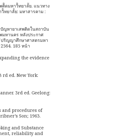
ิิดมหาวิิทยาลััย. แนวทาง
วิิทยาลััย: มหาสารคาม :
ไขปัญหายาเสพติดในสถาบัน
เทพมหานคร หลังประกาศ
นธ์ปริญญาศึกษาศาสตรมหา
 2564. 185 หน้า
expanding the evidence
3 rd ed. New York:
anner. 3rd ed. Geelong:
s and procedures of
ribner’s Son; 1963.
oking and Substance
ent, reliability and