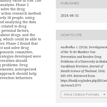
ability value of 0.88. The
PUBLISHED
analysis. Phase 2
 solve the drug
 action research method.
2024-08-31
mely 58 people, using
nd analyzing the data
s related to drug
personal factors,
s about drugs. and the
HOW TO CITE
y, which could be able to
ors. Phase 2 found that
ทองสีเหลือง ว. (2024). Developmen
nt and solve drug
ponents: committee,
of the To Be Number One
strategies developed were
Prevention and Resolve Drug
versities should
Problems of a University in Mah
g problems. Drug
Sarakham Province.
Journal of
semester, interspersed
Health Science of Thailand
,
33
(4),
 approach should help
689–699. Retrieved from
evention behaviors.
https://thaidj.org/index.php/JHS/ar
cle/view/12979
More Citation Formats