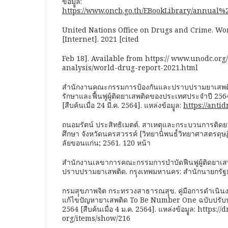
ข้อมููล:
https://www.oncb.go.th/EBookLibrary/annual%
United Nations Office on Drugs and Crime. Wo
[Internet]. 2021 [cited
Feb 18]. Available from https:// www.unodc.or
analysis/world-drug-report-2021.html
สำนักงานคณะกรรมการป้องกันและปราบปรามยาเสพติด
รักษาและฟื้นฟูผู้ติดยาเสพติดของประเทศประจำปี 2564
[สืบค้นเมื่อ 24 มี.ค. 2564]. แหล่งข้อมููล:
https://ant
ถนอมรัตน์ ประสิทธิเมตต์. สาเหตุุและกระบวนการติดย
ศึกษา จังหวัดนครสวรรค์ [วิทยานิพนธ์์วิทยาศาสตรดุษฏ
ลัยขอนแก่น; 2561. 120 หน้า
สำนักงานเลขาการคณะกรรมการบำบัดฟืนฟูผู้ติดยาเส
ปราบปรามยาเสพติด. กรุุงเทพมหานคร: สำนักนายกรัฐม
กรมสุุขภาพจิต กระทรวงสาธารณสุุข. คู่มือการดำเน
แก้ไขปัญหายาเสพติด To Be Number One ฉบับปรับปรุ
2564 [สืบค้นเมื่อ 4 ม.ค. 2564]. แหล่งข้อมููล: https:/
org/items/show/216