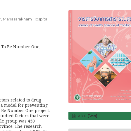
r, Mahasarakham Hospital
, To Be Number One,
ctors related to drug
 a model for preventing
 Be Number One project.
tudied factors that were
PDF (ไทย)
ple group was 450
ovince. The research