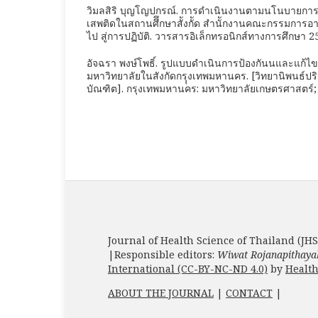
วิมลสิริ บุญโญปกรณ์. การดำเนินงานตามนโนบายการ
เสพติดในสถานศึึกษาสัังกััด สำนัักงานคณะกรรมการ
ไป สู่การปฏิบัติ. วารสารอิเล็กทรอนิกส์ทางการศึกษา 2
อัจฉรา พงษ์โพธิ์. รูปแบบดำเนินการป้องกันนและแก้
มหาวิทยาลัยในสังกัดกรุุงเทพมหานคร. [วิทยานิพนธ
บัณฑิต]. กรุงเทพมหานคร: มหาวิทยาลัยเกษตรศาสตร์; 
Journal of Health Science of Thailand (JHS
|Responsible editors:
Wiwat Rojanapithaya
International (CC-BY-NC-ND 4.0)
by
Health
ABOUT THE JOURNAL
|
CONTACT
|