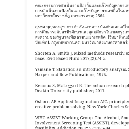
คณะกรรมการดำเนิินงานป้องกัันและแก้้ไขปััญหายาเสพต
การดำเนิินงานป้องกัันและแก้้ไขปัญหายาเสพติิดในมหา
มหาวิิทยาลััยราชภััฎ มหาสารคาม; 2564
สุรพล บุญทองสุุข. การดำเนินงานการป้องกันและแก้
การศึกษาระดับอาชีวศึกษาและอุดมศึกษาในเขตกรุุง
สงครามของรัฐบาลเพื่อเอาชนะยาเสพติด. [วิทยานิพ
บัณฑิต]. กรุุงเทพมหานคร: มหาวิทยาลัยเกษตรศาสตร์;
Shorten A, Smith J. Mixed methods research: 
base. Evid Based Nurs 2017;(3):74-5.
Yamane T. Statistics: an introductory analysis. 
Harper and Row Publications; 1973.
Kemmis S, McTaggart R. The action research pl
Deakin University publisher; 2017.
Osborn AF. Applied Imagination AIC: principle
creative problem solving. New York: Charles Sc
WHO ASSIST Working Group. The Alcohol, Sm
Involvement Screening Test (ASSIST). developm
feasibility. Addiction 2002; 97:1183-94.