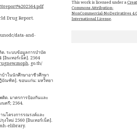
This work is licensed under a
Creat
20report%202564.pdf
Commons Attribution-
NonCommercial-NoDerivatives 4.
rld Drug Report.
International License
.
g/unodc/data-and-
. ระบบข้อมููลการบำบัด
 [อินเทอร์เน็ต]. 2564
idrugnew.moph
. go.th/
าบ้าในนักศึกษาอาชีวศึกษา
ีบัณฑิต]. ขอนแก่น: มหวิิทยา
พติด. มาตรการป้องกันและ
นตรี; 2564.
ินงานโครงการรณรงค์และ
งใหม่ 2560 [อินเทอร์เน็ต].
/dmh-elibrary.