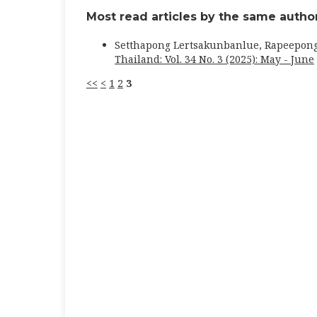
Most read articles by the same author
Setthapong Lertsakunbanlue, Rapeepon
Thailand: Vol. 34 No. 3 (2025): May - June
<<
<
1
2
3