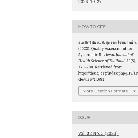
2023-10-27
HOW TO CITE
ธนะสิทธิชัย ส., & สุพรรณไชยมาตย์ ร.
(2023). Quality Assessment for
Systematic Reviews.
Journal of
Health Science of Thailand
,
32
(5),
778–780. Retrieved from
https://thaidj.org/index.php/JHS/ar
cle/view/14681
More Citation Formats
ISSUE
Vol. 32 No. 5 (2023):