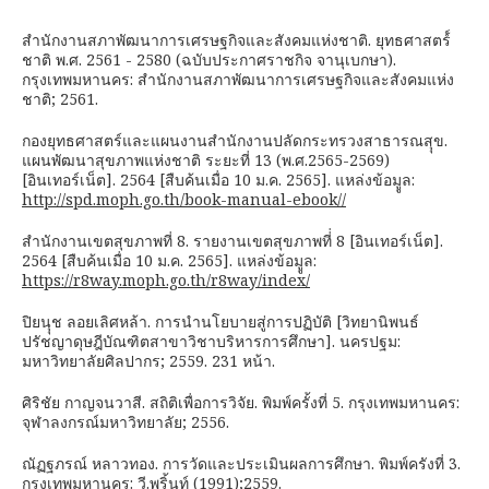
สำนักงานสภาพัฒนาการเศรษฐกิจและสังคมแห่งชาติ. ยุทธศาสตร์์
ชาติ พ.ศ. 2561 - 2580 (ฉบับประกาศราชกิจ จานุเบกษา).
กรุงเทพมหานคร: สำนักงานสภาพัฒนาการเศรษฐกิจและสังคมแห่ง
ชาติ; 2561.
กองยุทธศาสตร์และแผนงานสำนักงานปลัดกระทรวงสาธารณสุุข.
แผนพัฒนาสุขภาพแห่งชาติ ระยะที่ 13 (พ.ศ.2565-2569)
[อินเทอร์เน็ต]. 2564 [สืบค้นเมื่อ 10 ม.ค. 2565]. แหล่งข้อมููล:
http://spd.moph.go.th/book-manual-ebook//
สำนักงานเขตสุขภาพที่ 8. รายงานเขตสุขภาพที่่ 8 [อินเทอร์เน็ต].
2564 [สืบค้นเมื่อ 10 ม.ค. 2565]. แหล่งข้อมููล:
https://r8way.moph.go.th/r8way/index/
ปิยนุุช ลอยเลิศหล้า. การนำนโยบายสู่การปฏิบัติ [วิทยานิพนธ์
ปรัชญาดุษฎีบัณฑิตสาขาวิชาบริหารการศึกษา]. นครปฐม:
มหาวิทยาลัยศิลปากร; 2559. 231 หน้า.
ศิริชัย กาญจนวาสี. สถิติเพื่อการวิจัย. พิมพ์ครั้งที่ 5. กรุงเทพมหานคร:
จุฬาลงกรณ์มหาวิทยาลัย; 2556.
ณัฏฐภรณ์ หลาวทอง. การวัดและประเมินผลการศึกษา. พิมพ์ครังที่ 3.
กรุงเทพมหานคร: วี.พริ้นท์ (1991);2559.