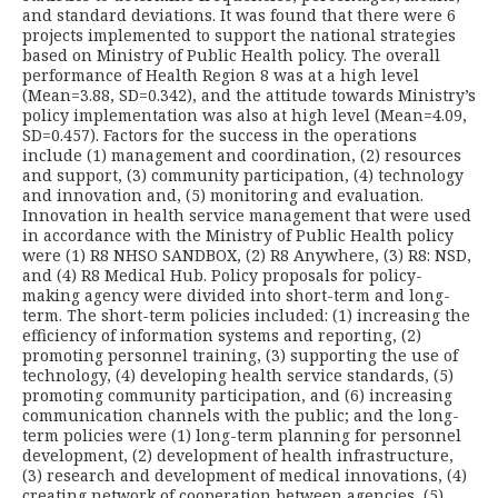
and standard deviations. It was found that there were 6
projects implemented to support the national strategies
based on Ministry of Public Health policy. The overall
performance of Health Region 8 was at a high level
(Mean=3.88, SD=0.342), and the attitude towards Ministry’s
policy implementation was also at high level (Mean=4.09,
SD=0.457). Factors for the success in the operations
include (1) management and coordination, (2) resources
and support, (3) community participation, (4) technology
and innovation and, (5) monitoring and evaluation.
Innovation in health service management that were used
in accordance with the Ministry of Public Health policy
were (1) R8 NHSO SANDBOX, (2) R8 Anywhere, (3) R8: NSD,
and (4) R8 Medical Hub. Policy proposals for policy-
making agency were divided into short-term and long-
term. The short-term policies included: (1) increasing the
efficiency of information systems and reporting, (2)
promoting personnel training, (3) supporting the use of
technology, (4) developing health service standards, (5)
promoting community participation, and (6) increasing
communication channels with the public; and the long-
term policies were (1) long-term planning for personnel
development, (2) development of health infrastructure,
(3) research and development of medical innovations, (4)
creating network of cooperation between agencies, (5)