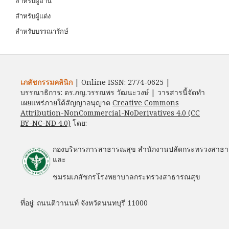
สำหรับผู้อ่าน
สำหรับผู้แต่ง
สำหรับบรรณารักษ์
เภสัชกรรมคลินิก
| Online ISSN: 2774-0625 |
บรรณาธิการ: ดร.ภญ.วรรณพร วัฒนะวงษ์ | วารสารนี้จัดทำ
เผยแพร่ภายใต้สัญญาอนุญาต
Creative Commons
Attribution-NonCommercial-NoDerivatives 4.0 (CC
BY-NC-ND 4.0)
โดย:
กองบริหารการสาธารณสุข สำนักงานปลัดกระทรวงสาธ
และ
ชมรมเภสัชกรโรงพยาบาลกระทรวงสาธารณสุข
ที่อยู่: ถนนติวานนท์ จังหวัดนนทบุรี 11000