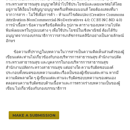
กระทรวงสาธารณสุข อนุญาตให้นำไปใช้ประโยชน์และเผยแพร่ต่อได้โดย
อยู่ภายใต้เงื่อนไขสัญญาอนุญาตครีเอทีฟคอมมอนส์ โดยต้องแสดงที่มา
จากวารสาร – ไม่ใช้เพื่อการค้า – ห้ามแก้ไขดัดแปลง (Creative Commons
Attribution-NonCommercial-NoDerivatives 4.0; CC BY-NC-ND 4.0)
การนำเนื้อหา ข้อความหรือข้อคิดเห็น รูปภาพ ตาราง ของบทความไปจัด
พิมพ์เผยแพร่ในรูปแบบต่าง ๆ เพื่อใช้ประโยชน์ในเชิงพาณิชย์ ต้องได้รับ
อนุญาตจากกองบรรณาธิการวารสารเภสัชกรรมคลินิกอย่างเป็นลายลักษณ์
อักษร
ข้อความที่ปรากฏในบทความในวารสารเป็นความคิดเห็นส่วนตัวของผู้
เขียนแต่ละท่านไม่เกี่ยวข้องกับกองบริหารการสาธารณสุข สำนักงานปลัด
กระทรวงสาธารณสุข และบุคลากรในกองบริหารการสาธารณสุข
สำนักงานปลัดกระทรวงสาธารณสุข แต่อย่างใด ความรับผิดชอบองค์
ประกอบทั้งหมดของบทความแต่ละเรื่องเป็นของผู้เขียนแต่ละท่าน หากมี
ความผิดพลาดใด ๆ ผู้เขียนแต่ละท่านจะรับผิดชอบบทความของตนเอง
ตลอดจนความรับผิดชอบด้านเนื้อหาและการตรวจร่างบทความเป็นของผู้
เขียน ไม่เกี่ยวข้องกับกองบรรณาธิการ
MAKE A SUBMISSION