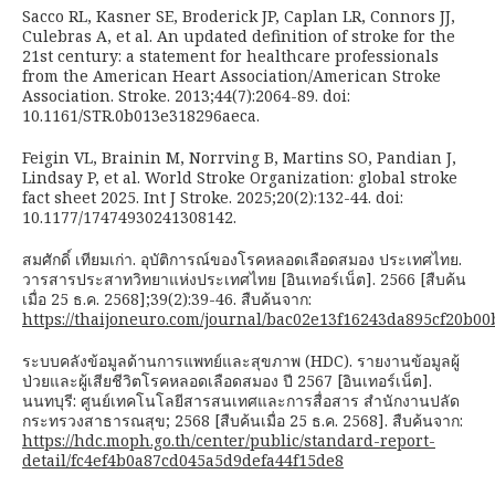
Sacco RL, Kasner SE, Broderick JP, Caplan LR, Connors JJ,
Culebras A, et al. An updated definition of stroke for the
21st century: a statement for healthcare professionals
from the American Heart Association/American Stroke
Association. Stroke. 2013;44(7):2064-89. doi:
10.1161/STR.0b013e318296aeca.
Feigin VL, Brainin M, Norrving B, Martins SO, Pandian J,
Lindsay P, et al. World Stroke Organization: global stroke
fact sheet 2025. Int J Stroke. 2025;20(2):132-44. doi:
10.1177/17474930241308142.
สมศักดิ์ เทียมเก่า. อุบัติการณ์ของโรคหลอดเลือดสมอง ประเทศไทย.
วารสารประสาทวิทยาแห่งประเทศไทย [อินเทอร์เน็ต]. 2566 [สืบค้น
เมื่อ 25 ธ.ค. 2568];39(2):39-46. สืบค้นจาก:
https://thaijoneuro.com/journal/bac02e13f16243da895cf20b0
ระบบคลังข้อมูลด้านการแพทย์และสุขภาพ (HDC). รายงานข้อมูลผู้
ป่วยและผู้เสียชีวิตโรคหลอดเลือดสมอง ปี 2567 [อินเทอร์เน็ต].
นนทบุรี: ศูนย์เทคโนโลยีสารสนเทศและการสื่อสาร สำนักงานปลัด
กระทรวงสาธารณสุข; 2568 [สืบค้นเมื่อ 25 ธ.ค. 2568]. สืบค้นจาก:
https://hdc.moph.go.th/center/public/standard-report-
detail/fc4ef4b0a87cd045a5d9defa44f15de8