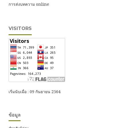
การส่งบทความ online
VISITORS
เริ่มนับเมื่อ : 09 กันยายน 2564
ข้อมูล