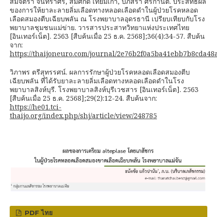
สมจิตรา จันทราศรี, สมศักดิ์ เทียมเก่า, ปภัสรา ศิริกานต์. ประสิทธิผล
ของการให้ยาละลายลิ่มเลือดทางหลอดเลือดดำในผู้ป่วยโรคหลอด
เลือดสมองตีบเฉียบพลัน ณ โรงพยาบาลอุดรธานี เปรียบเทียบกับโรง
พยาบาลชุมชนแม่ข่าย. วารสารประสาทวิทยาแห่งประเทศไทย
[อินเทอร์เน็ต]. 2563 [สืบค้นเมื่อ 25 ธ.ค. 2568];36(4):34-57. สืบค้น
จาก:
https://thaijoneuro.com/journal/2e76b2f0a5ba41ebb7b8cda48
วิภาพร ตรีสุทรรศน์. ผลการรักษาผู้ป่วยโรคหลอดเลือดสมองตีบ
เฉียบพลัน ที่ได้รับยาละลายลิ่มเลือดทางหลอดเลือดดำในโรง
พยาบาลสิงห์บุรี. โรงพยาบาลสิงห์บุรีเวชสาร [อินเทอร์เน็ต]. 2563
[สืบค้นเมื่อ 25 ธ.ค. 2568];29(2):12-24. สืบค้นจาก:
https://he01.tci-
thaijo.org/index.php/shj/article/view/248785
PDF ไทย