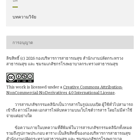
บทความวิจัย
การอนุญาต
ลิขสิทธิ์ (c) 2026 กองบริหารการสาธารณสุข สำนักงานปลัดกระทรวง
สาธารณสุข และ ชมรมเภสัชกรโรงพยาบาลกระทรวงสาธารณสุข
This work is licensed under a
Creative Commons Attribution-
NonCommercial-NoDerivatives 4.0 International License
.
วารสารเภสัชกรรมคลินิกเป็นวารสารในรูปแบบเปิด ผู้ใช้ทั่วไปสามารถ
เข้าถึง ดาวน์โหลด เอกสารไฟล์บทความบนเว็บไซต์วารสาร โดยไม่มีค่าใช้
จ่ายแต่อย่างใด
ข้อความภายในบทความที่ตีพิมพ์ในวารสารเภสัชกรรมคลินิกทั้งหมด
รวมถึงรูปภาพประกอบ ตาราง เป็นลิขสิทธิ์ของกองบริหารการสาธารณสุข
สำนักงานปลัดกระทรวงสาธารณสุข และ ชมรมเภสัชกรโรงพยาบาล