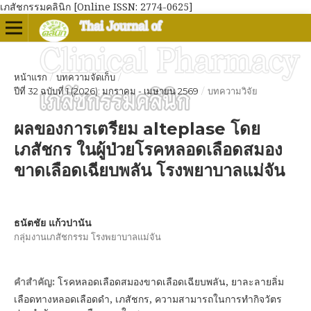
เภสัชกรรมคลินิก [Online ISSN: 2774-0625]
หน้าแรก
/
บทความจัดเก็บ
/
ปีที่ 32 ฉบับที่ 1 (2026): มกราคม - เมษายน 2569
/
บทความวิจัย
ผลของการเตรียม alteplase โดย
เภสัชกร ในผู้ป่วยโรคหลอดเลือดสมอง
ขาดเลือดเฉียบพลัน โรงพยาบาลแม่จัน
ธนัตชัย แก้วปานัน
กลุ่มงานเภสัชกรรม โรงพยาบาลแม่จัน
โรคหลอดเลือดสมองขาดเลือดเฉียบพลัน, ยาละลายลิ่ม
คำสำคัญ:
เลือดทางหลอดเลือดดำ, เภสัชกร, ความสามารถในการทำกิจวัตร