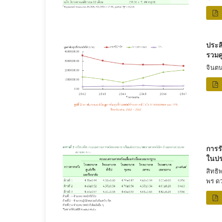
ประส
รวมศ
จินตน
การร
ในปร
สิทธิ
พร ด