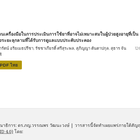
นเครื่องมือในการประเมินการใช้ยาที่อาจไม่เหมาะสมในผู้ป่วยสูงอายุที่เป็น
็งระยะลุกลามที่ได้รับการดูแลแบบประคับประคอง
รัตน์ อริยเมธปรีชา, รัชชาเกียรติ์ ศรีสุระพล, สุภิญญา ตันตาปกุล, สุธาร จัน
12
์
PDF ไทย
าธิการ: ดร.ภญ.วรรณพร วัฒนะวงษ์ | วารสารนี้จัดทำเผยแพร่ภายใต้สั
D 4.0)
โดย: