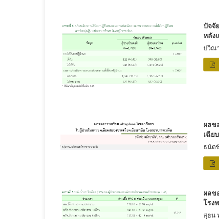
ปัจจั
หลัง
ปวีณา
ผลขอ
เฉีย
ธนัตช
ผลขอ
โรงพ
สุธน 