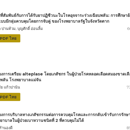
ยที่สัมพันธ์กับการได้รับยาปฏิชีวนะในโรคอุจจาระร่วงเฉียบพลัน: การศึกษาย
แบบมีกลุ่มควบคุมโดยการจับคู่ ของโรงพยาบาลรัฐในจังหวัดตาก
 ปานท้วม, บุญศักดิ์ อ่อนลิ้ม
6
PDF ไทย
งการเตรียม alteplase โดยเภสัชกร ในผู้ป่วยโรคหลอดเลือดสมองขาดเลื
บพลัน โรงพยาบาลแม่จัน
ัย แก้วปานัน
7
PDF ไทย
งการบริบาลทางเภสัชกรรมต่อการควบคุมโรคและการกลับเข้ารับการรักษ
ยาบาลในผู้ป่วยเบาหวานชนิดที่ 2 ที่ควบคุมไม่ได้
ทำนองดี
8