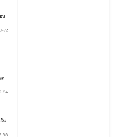
้อน
0-72
อด
3-84
าใน
5-98