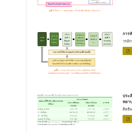
การพ
วรลัก
ประส
พยาบ
สิทธิ