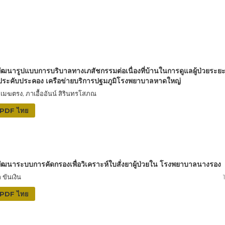
ัฒนารูปแบบการบริบาลทางเภสัชกรรมต่อเนื่องที่บ้านในการดูแลผู้ป่วยระยะ
ระคับประคอง เครือข่ายบริการปฐมภูมิโรงพยาบาลหาดใหญ่
า เมฆตรง, ภาเอื้ออันน์ สิรินทรโสภณ
PDF ไทย
ัฒนาระบบการคัดกรองเพื่อวิเคราะห์ใบสั่งยาผู้ป่วยใน โรงพยาบาลนางรอง
ขันเงิน
PDF ไทย