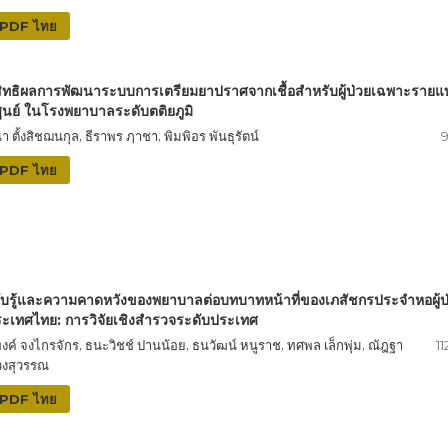
PDF ไทย
ิทธิผลการพัฒนาระบบการเตรียมยาปราศจากเชื้อสำหรับผู้ป่วยเฉพาะรายแ
ูนย์ ในโรงพยาบาลระดับตติยภูมิ
า ตั้งสิชฌนกุล, ธีราพร ฦาชา, พิมพิอร พันธุรัตน์
9
PDF ไทย
ับรู้และความคาดหวังของพยาบาลต่อบทบาทหน้าที่ของเภสัชกรประจำหอผู้ป
ะเทศไทย: การวิจัยเชิงสำรวจระดับประเทศ
พงค์ จงไกรจักร, ธนะวิชช์ ปานน้อย, ธนวัฒน์ หนูราช, ทศพล เล็กพุ่ม, ณัฎฐา
11
วงสุวรรณ
PDF ไทย