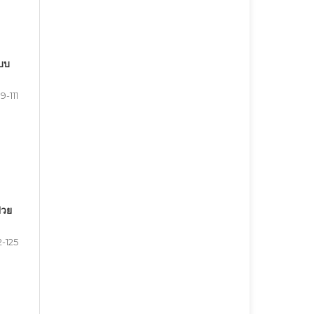
บบ
9-111
่วย
2-125