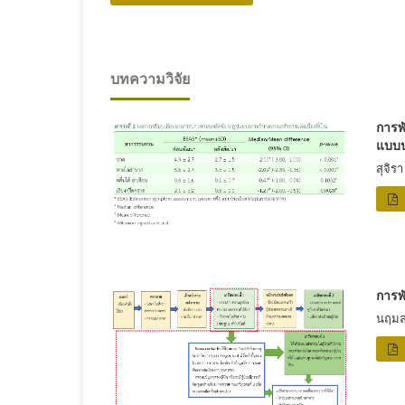
บทความวิจัย
การพ
แบบป
สุจิร
การพ
นฤมล 