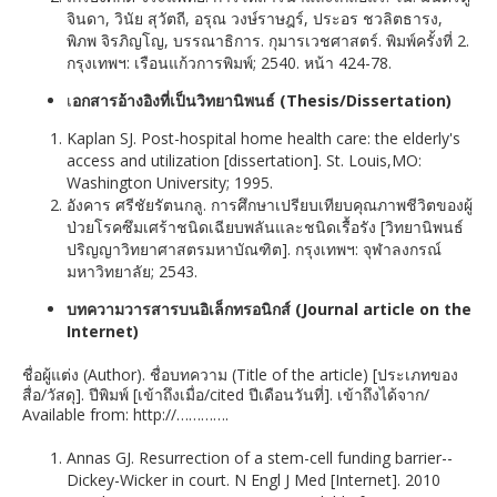
จินดา, วินัย สุวัตถี, อรุณ วงษ์ราษฎร์, ประอร ชวลิตธารง,
พิภพ จิรภิญโญ, บรรณาธิการ. กุมารเวชศาสตร์. พิมพ์ครั้งที่ 2.
กรุงเทพฯ: เรือนแก้วการพิมพ์; 2540. หน้า 424-78.
เ
อกสารอ้างอิงที่เป็นวิทยานิพนธ์ (Thesis/Dissertation)
Kaplan SJ. Post-hospital home health care: the elderly's
access and utilization [dissertation]. St. Louis,MO:
Washington University; 1995.
อังคาร ศรีชัยรัตนกลู. การศึกษาเปรียบเทียบคุณภาพชีวิตของผู้
ป่วยโรคซึมเศร้าชนิดเฉียบพลันและชนิดเรื้อรัง [วิทยานิพนธ์
ปริญญาวิทยาศาสตรมหาบัณฑิต]. กรุงเทพฯ: จุฬาลงกรณ์
มหาวิทยาลัย; 2543.
บทความวารสารบนอิเล็กทรอนิกส์ (Journal article on the
Internet)
ชื่อผู้แต่ง (Author). ชื่อบทความ (Title of the article) [ประเภทของ
สื่อ/วัสดุ]. ปีพิมพ์ [เข้าถึงเมื่อ/cited ปีเดือนวันที่]. เข้าถึงได้จาก/
Available from: http://………….
Annas GJ. Resurrection of a stem-cell funding barrier--
Dickey-Wicker in court. N Engl J Med [Internet]. 2010