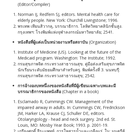
(Editor/Compiler)
Norman IJ, Redfern SJ, editors. Mental health care for
elderly people. New York: Churchill Livingstone; 1996.
พรเทพ เทียนสิวากลุ, บรรณาธิการ. โลหิตวิทยาคลินิกชั้นสูง.
กรุงเทพฯ: โรงพิมพ์แห่งจุฬาลงกรณ์มหาวิทยาลัย; 2541.
หนังสือที่ผู้แต่งเป็นหน่วยงานหรือสถาบัน
(Organization)
Institute of Medicine (US). Looking at the future of the
Medicaid program. Washington: The Institute; 1992.
กรมสุขภาพจิต กระทรวงสาธารณสุข. คู่มือส่งเสริมสุขภาพจิต
นักเรียนระดับมัธยมศึกษาสำหรับครู. พิมพ์คร้ังที่ 3. นนทบรุี:
กรมสุขภาพจิต กระทรวงสาธารณสุข; 2542.
การอ้างองบทหนึ่งงของหนังสือที่มีผู้เขียนเฉพาะบทและมี
บรรณาธิการของหนังสือ
(Chapter in a book)
Esclamado R, Cummings CW. Management of the
impaired airway in adults. In: Cummings CW, Fredrickson
JM, Harker LA, Krause CJ, Schuller DE, editors.
Otolaryngology - head and neck surgery. 2nd ed. St.
Louis, MO: Mosby Year Book; 1993. p. 2001-19.
เกรียงศกดิ์ จีระแพทย์. การใหสารน้ำและเกลือแร่. ใน: มนตรีตู้