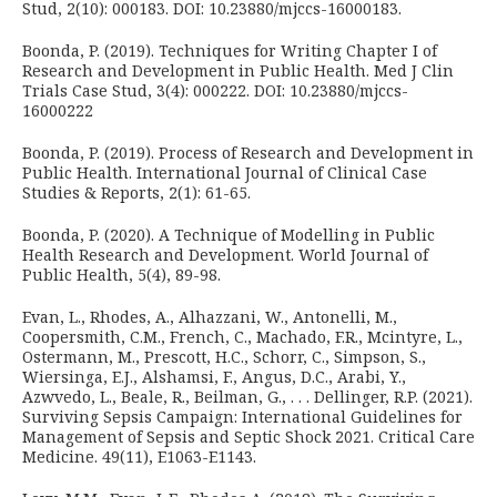
Stud, 2(10): 000183. DOI: 10.23880/mjccs-16000183.
Boonda, P. (2019). Techniques for Writing Chapter I of
Research and Development in Public Health. Med J Clin
Trials Case Stud, 3(4): 000222. DOI: 10.23880/mjccs-
16000222
Boonda, P. (2019). Process of Research and Development in
Public Health. International Journal of Clinical Case
Studies & Reports, 2(1): 61-65.
Boonda, P. (2020). A Technique of Modelling in Public
Health Research and Development. World Journal of
Public Health, 5(4), 89-98.
Evan, L., Rhodes, A., Alhazzani, W., Antonelli, M.,
Coopersmith, C.M., French, C., Machado, F.R., Mcintyre, L.,
Ostermann, M., Prescott, H.C., Schorr, C., Simpson, S.,
Wiersinga, E.J., Alshamsi, F., Angus, D.C., Arabi, Y.,
Azwvedo, L., Beale, R., Beilman, G., . . . Dellinger, R.P. (2021).
Surviving Sepsis Campaign: International Guidelines for
Management of Sepsis and Septic Shock 2021. Critical Care
Medicine. 49(11), E1063-E1143.