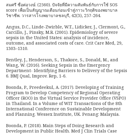
สมศรี ซื่อต่อวงษ์. (2560). ปัจจัยที่มีความสัมพันธ์กับการใช้ SOS
score เพื่อเป็นสัญญาณเตือนก่อนเข้าสู่ภาวะวิกฤติของพยาบาล
วิชาชีพ. วารสารโรงพยาบาลชลบุรี, 42(3), 257-264.
Angus, D.C., Linde-Zwirble, W.T., Lidicker, J., Clermont, G.,
Carcillo, J., Pinsky, M.R. (2001). Epidemiology of severe
sepsis in the United States: analysis of incidence,
outcome, and associated costs of care. Crit Care Med, 29,
1303–1310.
Bentley, J., Henderson, S., Thakore, S., Donald, M., and
Wang, W. (2016). Seeking Sepsis in the Emergency
Department- Identifying Barriers to Delivery of the Sepsis
6. BMJ Qual, Improv. Rep, 1-6.
Boonda, P., Preedeekul, A. (2017). Developing of Training
Program to Develop Competency of Regional Operating
Officer (ROO) in the Virtual Service Provider Office (VSPO)
in Thailand. In a Volume of WIT Transactions of the 8th
International Conference on Sustainable Development
and Planning. Wessex Institute, UK. Penang: Malaysia.
Boonda, P. (2018). Main Steps of Doing Research and
Development in Public Health. Med J Clin Trials Case