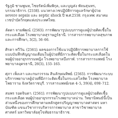
รัฐภูมิ ชามพูนท, ไชยรัตน์เพิ่มพิกุล, และบุญส่ง พัจนสุนทร,
บรรณาธิการ. (2558). แนวทางเวชปฏิบัติการดูแลรักษาผู้ป่วย
severe sepsis และ septic shock ปี พ.ศ.2558. กรุงเทพ: สมาคม
เวชบำบัดวิกฤตแห่งประเทศไทย.
ลัดดา จามพัฒน์. (2563). การพัฒนารูปแบบการดูแลผู้ป่วยติดเชื้อใน
กระแสเลือด โรงพยาบาลสุราษฎร์ธานี. วารสารการพยาบาลสุขภาพ
และการศึกษา, 3(2), 56-66.
ศิรดา ทวีวัน. (2561). ผลของการใช้แนวปฏิบัติการพยาบาลการใช้
แบบบันทึกสัญญาณเตือนในผู้ป่วยที่มีภาวะติดเชื้อในกระแสเลือดใน
หอผู้ป่วยอายุรกรรมหญิง โรงพยาบาลบึงกาฬ. วารสารการแพทย์ โรง
พยาบาลอุดรธานี, 26(3), 153-163.
ศุภา เพ็งเลา และกนกวรรณ สินลักษณทิพย์. (2563). การพัฒนาระบบ
บริการพยาบาลผู้ป่วยที่มีภาวะติดเชื้อในกระแสโลหิต โรงพยาบาล
โพธาราม จังหวัดราชบุรี. วารสารแพทย์เขต 4-5, 39(4), 698-712.
สมพร รอดจินดา. (2561). การพัฒนารูปแบบการดูแลผู้ป่วยติดเชื้อ
กระแสเลือด หอผู้ป่วยอายุรกรรมโรงพยาบาลน่าน. วิทยานิพนธ์นี้เป็น
ส่วนหนึ่งของการศึกษาตามหลักสูตรปริญญาพยาบาลศาสตร มหา
บัณฑิต แขนงวิชาการบริหารการพยาบาล สาขาวิชาพยาบาล
ศาสตร์ มหาวิทยาลัยสุโขทัยธรรมาธิราช.