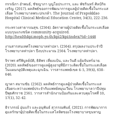
กรรณิกา อำพนธ์, ชัชญาภา บุญโยประการ, และ พัชรินทร์ ศิลป์กิจ
เจริญ. (2017). ผลลัพธ์ของการพัฒนาการดูแลผู้ป่วยติดเชื้อในกระแส
เลือด โรงพยาบาลพระปกเกล้า. The Journal of Prapokklao
Hospital Clinical Medical Education Center, 34(3), 222-236.
กระทรวงสาธารณสุข. (2564). อัตราตายผู้ป่วยติดเชื้อในกระแสเลือด
แบบรุนแรงชนิด community-acquired.
http://healthkpi.moph.go.th/kpi2/kpi/index/?id=1448
งานสารสนเทศโรงพยาบาลท่าปลา. (2564). สรุปผลงานประจำปี
โรงพยาบาลท่าปลา ปีงบประมาณ 2564. โรงพยาบาลท่าปลา.
จิราพร ศรีพิบูลย์บัติ, ธิติพร เที่ยงแป้น, และวันดี แย้มจันทร์ฉาย.
(2020). ผลลัพธ์ของการดูแลผู้สูงอายุที่มีภาวะติดเชื้อในกระแสเลือด
ในแผนกอุบัติเหตุและฉุกเฉิน. วารสารแพทย์เขต 4-5, 39(4), 638-
646.
ญาดา สมานชัย. (2562). ผลลัพธ์การดูแลผู้ป่วยติดเชื้อในกระแส
เลือดระหว่างแพทย์ประจำกับแพทย์หมุนเวียน โรงพยาบาลวาปีปทุม
ปีพุธศักราช 2561. วารสารสำนักงานป้องกันและควบคุมโรคที่ 10,
17(1), 32-42.
ธิราภรณ์ อุ่นแก้ว และอนุพันธ์ สุวรรณพันธ์. (2021). การพัฒนาการ
ดูแลรักษาผู้ป่วยติดเชื้อในกระแสโลหิตของโรงพยาบาลขุนหาญ