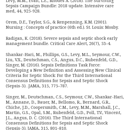
Levy, M.M., Evan, L.E., Rhodes A. (2018). The Surviving
Sepsis Campaign Bundle: 2018 update. Intensive care
med, 44, 925-928.
Orem, D.E., Taylor, S.G., & Renpenning, K.M. (2001).
Nursing : Concepts of practice (6th ed.). St. Louis: Mosby.
Radigan, K. (2018). Severe sepsis and septic shock early
management bundle. Critical Care Alert, 26(7), 53–4.
Shankar-Hari, M., Phillips, G.S., Levy, M.L., Seymour, C.W.,
Liu, V.X., Deutschman, C.S., Angus, D.C., Rubenfeld, G.D.,
Singer, M. (2016). Sepsis Definitions Task Force:
Developing a New Definition and Assessing New Clinical
Criteria for Septic Shock: For the Third International
Consensus Definitions for Sepsis and Septic Shock
(Sepsis-3). .JAMA, 315, 775–787.
Singer, M., Deutschman, C.S., Seymour, C.W., Shankar-Hari,
M., Annane, D., Bauer, M., Bellomo, R., Bernard, G.R.,
Chiche, J.D., Coopersmith, C.M., Levy, M.M., Marshall, J.C.,
Martin, G.S., Opal, S.M., Rubenfeld, G.D., Poll, T.V., Vincent,
J.L., Angus, D. C. (2016). The Third International
Consensus Definitions for Sepsis and Septic Shock
(Sepsis-3). JAMA, 315, 801–810.