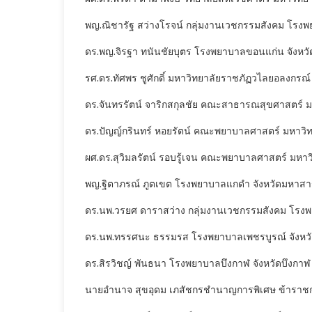
พญ.ณิชารัฐ สว่างโรจน์ กลุ่มงานเวชกรรมสังคม โรง
ดร.พญ.จิรฐา ทนันชัยบุตร โรงพยาบาลขอนแก่น จังหว
รศ.ดร.ทัศพร ชูศักดิ์ มหาวิทยาลัยราชภัฏวไลยอลงกรณ์
ดร.จันทรรัตน์ จาริกสกุลชัย คณะสาธารณสุขศาสตร์ ม
ดร.ปัญญ์กรินทร์ หอยรัตน์ คณะพยาบาลศาสตร์ มหาวิทย
ผศ.ดร.สุวิมลรัตน์ รอบรู้เจน คณะพยาบาลศาสตร์ มหาวิ
พญ.ฐิตาภรณ์ ภูตเขต โรงพยาบาลแกดำ จังหวัดมหาส
ดร.นพ.วรยศ ดาราสว่าง กลุ่มงานเวชกรรมสังคม โรงพย
ดร.นพ.ทรรศนะ ธรรมรส โรงพยาบาลเพชรบูรณ์ จังหวั
ดร.สิรวิชญ์ พันธนา โรงพยาบาลบึงกาฬ จังหวัดบึงกาฬ
นายอำนาจ สุขอุดม เภสัชกรชำนาญการพิเศษ ข้ารา