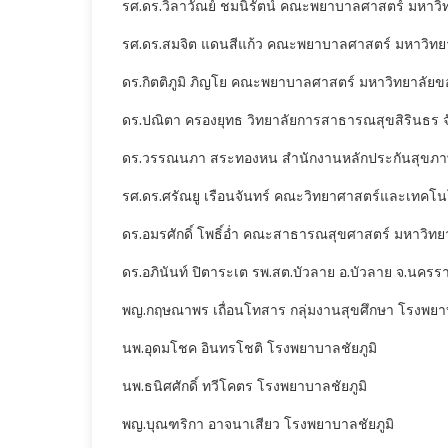
รศ.ดร.วิลาวัณย์ ชมนิรัตน์ คณะพยาบาลศาสตร์ มหาวิท
รศ.ดร.สมจิต แดนสีแก้ว คณะพยาบาลศาสตร์ มหาวิท
ดร.กิตติภูมิ ภิญโย คณะพยาบาลศาสตร์ มหาวิทยาลัย
ดร.ปณิตา ครองยุทธ วิทยาลัยการสาธารณสุขสิรินธร จ
ดร.วรรณนภา สระทองหน สำนักงานหลักประกันสุขภาพเ
รศ.ดร.ศรัณยู เรือนจันทร์ คณะวิทยาศาสตร์และเทคโนโ
ดร.อมรศักดิ์ โพธิ์อ่ำ คณะสาธารณสุขศาสตร์ มหาวิท
ดร.อภินันท์ ปิตาระเต รพ.สต.บัวลาย อ.บัวลาย จ.นคร
พญ.กฤษณาพร เถื่อนโทสาร กลุ่มงานสุขศึกษา โรงพยา
นพ.อุดมโชค อินทรโชติ โรงพยาบาลชัยภูมิ
นพ.ธนิศศักดิ์ ทวีโคตร โรงพยาบาลชัยภูมิ
พญ.บุณฑริกา อาจนาเสียว โรงพยาบาลชัยภูมิ