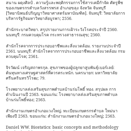
สนาน ผดุงศิลป์ . ความรู้และพฤติกรรมการใช้สารเคมีกำจัด ศัตรูพืช
ของเกษตรกรตำบลวังสรรพรส อำเภอขลุง จังหวัด จันทบุรี
[วิทยานิพนธ์ปริญญาวิทยาศาสตร์มหาบัณฑิต]. จันทบุรี: วิทยาลัยการ
บริหารรัฐกิจมหาวิทยาลัยบูรพา; 2556.
สำนักระบาดวิทยา. สรุปรายงานการเฝ้าระวังโรคประจำปี 2560.
นนทบุรี: กรมควบคุมโรค กระทรวงสาธารณสุข; 2560.
สำนักโรคจากการประกอบอาชีพและสิ่งแวดล้อม. รายงานประจำปี
2561. นนทบุรี: สำนักโรคจากการประกอบอาชีพและสิ่งแวดล้อม กรม
ควบคุมโรค; 2561.
จิรวัฒน์ เจริญสถาพรกุล. สุขภาพของผู้ปลูกยาสูบพันธุ์เบอร์เลย์:
ต้นทุนทางเศรษฐศาสตร์ที่ควรตระหนัก. นครนายก: มหาวิทยาลัย
ศรีนครินทรวิโรฒ; 79.
โรงพยาบาลส่งเสริมสุขภาพตำบลบ้านร่มโพธิ์ ทอง. สรุปผล การ
ดำเนินงานปี 2563. ขอนแก่น: โรงพยาบาลส่งเสริมสุขภาพตำบล
บ้านร่มโพธิ์ทอง; 2563.
สำนักงานเกษตรอำเภอแวงใหญ่. ทะเบียนเกษตรกรตำบล ใหม่นา
เพียงปี 2563. ขอนแก่น: สำนักงานเกษตรอำเภอแวงใหญ่; 2563.
Daniel WW. Biostatics: basic concepts and methodology