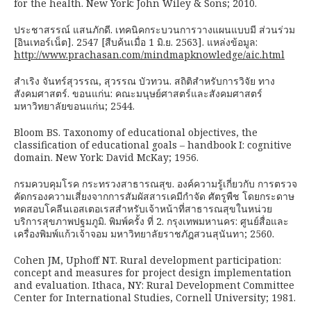
for the health. New York: John Wiley & Sons; 2010.
ประชาสรรณ์ แสนภักดี. เทคนิคกระบวนการวางแผนแบบมี ส่วนร่วม
[อินเทอร์เน็ต]. 2547 [สืบค้นเมื่อ 1 มิ.ย. 2563]. แหล่งข้อมูล:
http://www.prachasan.com/mindmapknowledge/aic.html
สำเริง จันทร์สุวรรณ, สุวรรณ บัวทวน. สถิติสำหรับการวิจัย ทาง
สังคมศาสตร์. ขอนแก่น: คณะมนุษย์ศาสตร์และสังคมศาสตร์
มหาวิทยาลัยขอนแก่น; 2544.
Bloom BS. Taxonomy of educational objectives, the
classification of educational goals – handbook I: cognitive
domain. New York: David McKay; 1956.
กรมควบคุมโรค กระทรวงสาธารณสุข. องค์ความรู้เกี่ยวกับ การตรวจ
คัดกรองความเสี่ยงจากการสัมผัสสารเคมีกำจัด ศัตรูพืช โดยกระดาษ
ทดสอบโคลีนเอสเตอเรสสำหรับเจ้าหน้าที่สาธารณสุขในหน่วย
บริการสุขภาพปฐมภูมิ. พิมพ์ครั้ง ที่ 2. กรุงเทพมหานคร: ศูนย์สื่อและ
เครื่องพิมพ์แก้วเจ้าจอม มหาวิทยาลัยราชภัฎสวนสุนันทา; 2560.
Cohen JM, Uphoff NT. Rural development participation:
concept and measures for project design implementation
and evaluation. Ithaca, NY: Rural Development Committee
Center for International Studies, Cornell University; 1981.