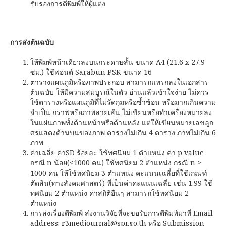
รับรองการตีพิมพ์ให้ผู้แต่ง
การส่งต้นฉบับ
ให้พิมพ์หน้าเดียวลงบนกระดาษสั้น ขนาด A4 (21.6 x 27.9
ซม.) ใช้ฟอนต์ Sarabun PSK ขนาด 16
ตารางแผนภูมิหรือภาพประกอบ สามารถแทรกลงในเอกสาร
ต้นฉบับ ให้มีความสมบูรณ์ในตัว อ่านแล้วเข้าใจง่าย ไม่ควร
ใช้ตารางหรือแผนภูมิที่ไม่รัดกุมหรือซ้ำซ้อน หรือมากเกินความ
จำเป็น กราฟหรือภาพลายเส้น ไม่เขียนหรือทำเครื่องหมายลง
ในแผ่นภาพทั้งด้านหน้าหรือด้านหลัง แต่ให้เขียนหมายเลขลูก
ศรแสดงด้านบนของภาพ ตารางไม่เกิน 4 ตาราง ภาพไม่เกิน 6
ภาพ
ค่าเฉลี่ย ค่าSD ร้อยละ ใช้ทศนิยม 1 ตำแหน่ง ค่า p value
กรณี n น้อย(<1000 คน) ใช้ทศนิยม 2 ตำแหน่ง กรณี n >
1000 คน ให้ใช้ทศนิยม 3 ตำแหน่ง คะแนนเฉลี่ยที่ใช้เกณฑ์
ตัดสิน(ทางสังคมศาสตร์) ที่เป็นค่าคะแนนเฉลี่ย เช่น 1.99 ใช้
ทศนิยม 2 ตำแหน่ง ค่าสถิติอื่นๆ สามารถใช้ทศนิยม 2
ตำแหน่ง
การส่งเรื่องตีพิมพ์ ส่งงานวิจัยที่จะขอรับการตีพิมพ์มาที่ Email
address: r3medjournal@spr.go.th หรือ Submission