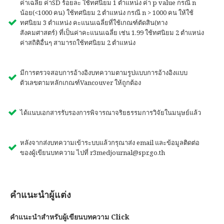
ค่าเฉลี่ย ค่าSD ร้อยละ ใช้ทศนิยม 1 ตำแหน่ง ค่า p value กรณี n
น้อย(<1000 คน) ใช้ทศนิยม 2 ตำแหน่ง กรณี n > 1000 คน ให้ใช้
ทศนิยม 3 ตำแหน่ง คะแนนเฉลี่ยที่ใช้เกณฑ์ตัดสิน(ทาง
สังคมศาสตร์) ที่เป็นค่าคะแนนเฉลี่ย เช่น 1.99 ใช้ทศนิยม 2 ตำแหน่ง
ค่าสถิติอื่นๆ สามารถใช้ทศนิยม 2 ตำแหน่ง
มีการตรวจสอบการอ้างอิงบทความตามรูปแบบการอ้างอิงแบบ
ตัวเลขตามหลักเกณฑ์Vancouver ให้ถูกต้อง
ได้แนบเอกสารรับรองการพิจารณาจริยธรรมการวิจัยในมนุษย์แล้ว
หลังจากส่งบทความเข้าระบบแล้วกรุณาส่ง email และข้อมูลติดต่อ
ของผู้เขียนบทความ ไปที่ r3medjournal@spr.go.th
คำแนะนำผู้แต่ง
คำแนะนำสำหรับผู้เขียนบทความ Click