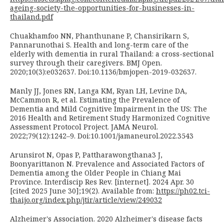
ageing-society-the-opportunities-for-businesses-in-
thailand.pdf
Chuakhamfoo NN, Phanthunane P, Chansirikarn S,
Pannarunothai S. Health and long-term care of the
elderly with dementia in rural Thailand: a cross-sectional
survey through their caregivers. BMJ Open.
2020;10(3):e032637. Doi:10.1136/bmjopen-2019-032637.
Manly JJ, Jones RN, Langa KM, Ryan LH, Levine DA,
McCammon R, et al. Estimating the Prevalence of
Dementia and Mild Cognitive Impairment in the US: The
2016 Health and Retirement Study Harmonized Cognitive
Assessment Protocol Project. JAMA Neurol.
2022;79(12):1242–9. Doi:10.1001/jamaneurol.2022.3543
Arunsirot N, Opas P, Pattharawongthana3 J,
Boonyarittanon N. Prevalence and Associated Factors of
Dementia among the Older People in Chiang Mai
Province. Interdiscip Res Rev. [internet]. 2024 Apr. 30
[cited 2025 June 30];19(2). Available from:
https://ph02.tci-
thaijo.org/index.php/jtir/article/view/249032
Alzheimer's Association. 2020 Alzheimer's disease facts