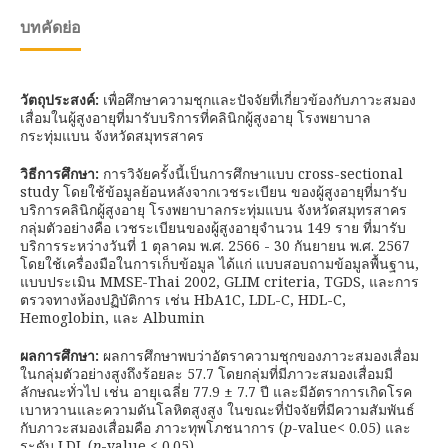
บทคัดย่อ
วัตถุประสงค์
:
เพื่อศึกษาความชุกและปัจจัยที่เกี่ยวข้องกับภาวะสมอง
เสื่อมในผู้สูงอายุที่มารับบริการที่คลินิกผู้สูงอายุ โรงพยาบาล
กระทุ่มแบน จังหวัดสมุทรสาคร
วิธีการศึกษา
:
การวิจัยครั้งนี้เป็นการศึกษาแบบ cross-sectional
study โดยใช้ข้อมูลย้อนหลังจากเวชระเบียน ของผู้สูงอายุที่มารับ
บริการคลินิกผู้สูงอายุ โรงพยาบาลกระทุ่มแบน จังหวัดสมุทรสาคร
กลุ่มตัวอย่างคือ เวชระเบียนของผู้สูงอายุจำนวน 149 ราย ที่มารับ
บริการระหว่างวันที่ 1 ตุลาคม พ.ศ. 2566 - 30 กันยายน พ.ศ. 2567
โดยใช้เครื่องมือในการเก็บข้อมูล ได้แก่ แบบสอบถามข้อมูลพื้นฐาน,
แบบประเมิน MMSE-Thai 2002, GLIM criteria, TGDS, และการ
ตรวจทางห้องปฏิบัติการ เช่น HbA1C, LDL-C, HDL-C,
Hemoglobin, และ Albumin
ผลการศึกษา
:
ผลการศึกษาพบว่าอัตราความชุกของภาวะสมองเสื่อม
ในกลุ่มตัวอย่างสูงถึงร้อยละ 57.7 โดยกลุ่มที่มีภาวะสมองเสื่อมมี
ลักษณะทั่วไป เช่น อายุเฉลี่ย 77.9 ± 7.7 ปี และมีอัตราการเกิดโรค
เบาหวานและความดันโลหิตสูงสูง ในขณะที่ปัจจัยที่มีความสัมพันธ์
กับภาวะสมองเสื่อมคือ ภาวะทุพโภชนาการ (
p
-value< 0.05) และ
ระดับ LDL (
p
-value < 0.05)