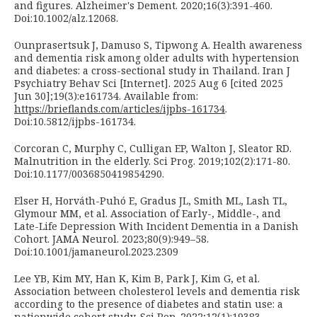
and figures. Alzheimer's Dement. 2020;16(3):391-460.
Doi:10.1002/alz.12068.
Ounprasertsuk J, Damuso S, Tipwong A. Health awareness
and dementia risk among older adults with hypertension
and diabetes: a cross-sectional study in Thailand. Iran J
Psychiatry Behav Sci [Internet]. 2025 Aug 6 [cited 2025
Jun 30];19(3):e161734. Available from:
https://brieflands.com/articles/ijpbs-161734
.
Doi:10.5812/ijpbs-161734.
Corcoran C, Murphy C, Culligan EP, Walton J, Sleator RD.
Malnutrition in the elderly. Sci Prog. 2019;102(2):171-80.
Doi:10.1177/0036850419854290.
Elser H, Horváth-Puhó E, Gradus JL, Smith ML, Lash TL,
Glymour MM, et al. Association of Early-, Middle-, and
Late-Life Depression With Incident Dementia in a Danish
Cohort. JAMA Neurol. 2023;80(9):949–58.
Doi:10.1001/jamaneurol.2023.2309
Lee YB, Kim MY, Han K, Kim B, Park J, Kim G, et al.
Association between cholesterol levels and dementia risk
according to the presence of diabetes and statin use: a
nationwide cohort study. Sci Rep. 2022;12(1):19383.