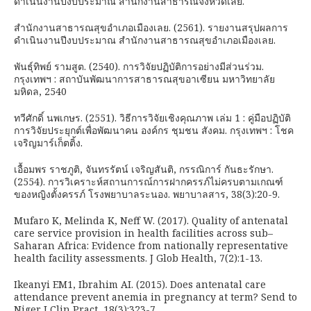
ดำเนินงานปีงบประมาณ สำนักงานสาธารณจังหวัดเลย.
สำนักงานสาธารณสุขอำเภอเมืองเลย. (2561). รายงานสรุปผลการ
ดำเนินงานปีงบประมาณ สำนักงานสาธารณสุขอำเภอเมืองเลย.
พันธุ์ทิพย์ รามสูต. (2540). การวิจัยปฏิบัติการอย่างมีส่วนร่วม.
กรุงเทพฯ : สถาบันพัฒนาการสาธารณสุขอาเซียน มหาวิทยาลัย
มหิดล, 2540
ทวีศักดิ์ นพเกษร. (2551). วิธีการวิจัยเชิงคุณภาพ เล่ม 1 : คู่มือปฏิบัติ
การวิจัยประยุกต์เพื่อพัฒนาคน องค์กร ชุมชน สังคม. กรุงเทพฯ : โชค
เจริญมาร์เก็ตติ้ง.
เอื้อมพร ราชภูติ, จันทรรัตน์ เจริญสันติ, กรรณิการ์ กันธะรักษา.
(2554). การวิเคราะห์สถานการณ์การฝากครรภ์ไม่ครบตามเกณฑ์
ของหญิงตั้งครรภ์ โรงพยาบาลระนอง. พยาบาลสาร, 38(3):20-9.
Mufaro K, Melinda K, Neff W. (2017). Quality of antenatal
care service provision in health facilities across sub–
Saharan Africa: Evidence from nationally representative
health facility assessments. J Glob Health, 7(2):1-13.
Ikeanyi EM1, Ibrahim AI. (2015). Does antenatal care
attendance prevent anemia in pregnancy at term? Send to
Niger J Clin Pract, 18(3):323-7.