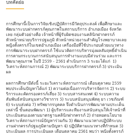
บทคัดย่อ
การศึกษานี้เป็นการวิจัยเชิงปฏิบัติการมีวัตถุประสงค์ เพื่อศึกษาและ
พัฒนาระบบฝากครรภ์คุณภาพในสถานบริการ อำเภอเมือง จังหวัด
เลย กลุ่มตัวอย่างคือ เจ้าหน้าที่ผู้รับผิดชอบงานคลินิกฝากครรภ์
หัวหน้าหน่วยบริการปฐมภูมิ หัวหน้าหน่วยงานสำคัญโรงพยาบาลเลย
หญิงตั้งครรภ์ในเขตอำเภอเมือง เครื่องมือที่ใช้ประกอบด้วยแนวทาง
การพัฒนาระบบฝากครรภ์ ใช้แนวคิดการบริหารมุ่งผลสัมฤทธิ์ดำเนิน
การตามกระบวนการสนับสนุนการทำงานแบบมีส่วนร่วม และการ
พัฒนาคุณภาพ ในปี 2559 - 2561 ดำเนินการ 3 ระยะได้แก่ 1)
วิเคราะห์สถานการณ์ 2) พัฒนาระบบบริการฝากครรภ์ 3) ประเมิน
ผล
ผลการศึกษามีดังนี้ ระยะวิเคราะห์สถานการณ์ เดือนตุลาคม 2559
พบประเด็นปัญหาได้แก่ 1) ความต่อเนื่องการบริหารจัดการ 2) ระบบ
ริการและคัดกรองครรภ์เสี่ยง 3) ระบบสารสนเทศ 4) ระบบความ
สัมพันธ์สนับสนุนทางวิชาการ 5) ระบบสนับสนุนพัสดุ ยา เวชภัณฑ์
6) ระบบส่งต่อ 7) ทรัพยากรบุคคล จึงดำเนินการพัฒนาตามประเด็น
เหล่านี้ ขั้นตอนพัฒนา 1) ผู้บริหารและทีมงานสนับสนุนให้เจ้าหน้าที่
ประเมินตนเองตามมาตรฐานคลินิกฝากครรภ์ 2) ถ่ายทอดนโยบาย
วิเคราะห์สถานการณ์ปัญหาร่วมกัน 3) พัฒนาแนวทางปฏิบัติระบบ
งานฝากครรภ์ปฐมภูมิตามปัญหา 4) ปฏิบัติตามแนวทางที่กำหนด 5)
ประเมินผล การประเมินผล เดือนตุลาคม 2561 พบว่า หญิงตั้งครรภ์