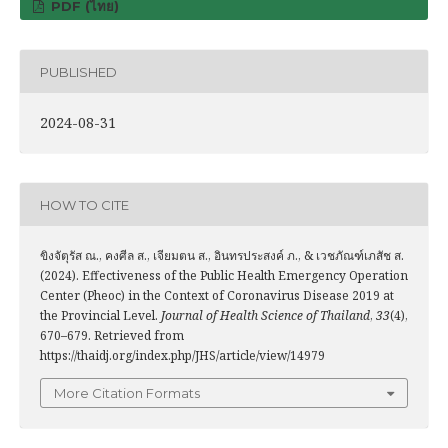
PDF (ไทย)
PUBLISHED
2024-08-31
HOW TO CITE
ขิงจัตุรัส ณ., คงศีล ส., เจียมตน ส., อินทรประสงค์ ภ., & เวชภัณฑ์เภสัช ส.
(2024). Effectiveness of the Public Health Emergency Operation
Center (Pheoc) in the Context of Coronavirus Disease 2019 at
the Provincial Level.
Journal of Health Science of Thailand
,
33
(4),
670–679. Retrieved from
https://thaidj.org/index.php/JHS/article/view/14979
More Citation Formats