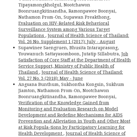
Tipayamongkholgul, Nootchawon
Boonruangkitinandha, Ramonpawee Boonyai,
Nathamon Prom-On, Supawan Preakthong,
Evaluation on HIV-Related Risk Behavioral
Surveillance System among Various Target
Populations
,
Journal of Health Science of Thailand:
Vol. 26 No. Supplement 1 (2017): July - August
Supawinee Saengruen, Bhusita Intaraprasong,
Youwanuch Sattayasomboon, Jutatip Sillabutra,
Job
Satisfaction of Core Staff at the Department of Health
Service Support, Ministry of Public Health of
Thailand
,
Journal of Health Science of Thailand:
Vol. 27 No. 3 (2018): May - June
Angsana Bunthum, Sukhontha Kongsin, Sukhum
Jiamton, Nathamon Prom-On, Nootchawon
Boonruangkitinandha, Ramonpawee Boonyai,
Verification of the Knowledge Gained from
Monitoring and Evaluation Research on Model
Development and Redefine Mechanisms for AIDS
Prevention and Alleviation in Youth and Other Most
at Risk Popula-tions by Participatory Learning for
Health Development
,
Journal of Health Science of