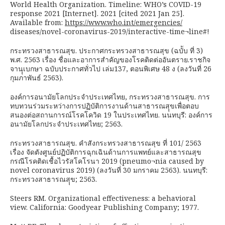
World Health Organization. Timeline: WHO’s COVID-19
response 2021 [Internet]. 2021 [cited 2021 Jan 25].
Available from:
https://www.who.int/emergencies/
diseases/novel-coronavirus-2019/interactive-time¬line#!
กระทรวงสาธารณสุข. ประกาศกระทรวงสาธารณสุข (ฉบัับ ที่ 3)
พ.ศ. 2563 เรื่อง ชื่อและอาการสำคัญของโรคติดต่ออันตราย.ราชกิจ
จานุุเบกษา ฉบับประกาศทั่วไป เล่ม137, ตอนพิเศษ 48 ง (ลงวันที่ 26
กุมภาพันธ์ 2563).
องค์การอนามัยโลกประจำประเทศไทย, กระทรวงสาธารณสุข. การ
ทบทวนร่วมระหว่างการปฏิบัติการงานด้านสาธารณสุุขเพื่อตอบ
สนองต่อสถานการณ์โรคโควิด 19 ในประเทศไทย. นนทบุรี: องค์การ
อนามัยโลกประจำประเทศไทย; 2563.
กระทรวงสาธารณสุข. คำสังกระทรวงสาธารณสุข ที่ 101/ 2563
เรื่อง จัดตังศูนย์ปฏิบัติการฉุกเฉินด้านการแพทย์และสาธารณสุข
กรณีโรคติดเชื้อไวรัสโคโรนา 2019 (pneumo¬nia caused by
novel coronavirus 2019) (ลงวันที่ 30 มกราคม 2563). นนทบุรี:
กระทรวงสาธารณสุุข; 2563.
Steers RM. Organizational effectiveness: a behavioral
view. California: Goodyear Publishing Company; 1977.