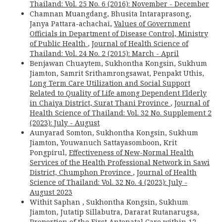
Thailand: Vol. 25 No. 6 (2016): November - December
Chamnan Muangdang, Bhusita Intaraprasong,
Janya Pattara-achachai,
Values of Government
Officials in Department of Disease Control, Ministry
of Public Health
,
Journal of Health Science of
Thailand: Vol. 24 No. 2 (2015): March - April
Benjawan Chuaytem, Sukhontha Kongsin, Sukhum
Jiamton, Samrit Srithamrongsawat, Penpakt Uthis,
Long Term Care Utilization and Social Support
Related to Quality of Life among Dependent Elderly
in Chaiya District, Surat Thani Province
,
Journal of
Health Science of Thailand: Vol. 32 No. Supplement 2
(2023): July - August
Aunyarad Somton, Sukhontha Kongsin, Sukhum
Jiamton, Youwanuch Sattayasomboon, Krit
Pongpirul,
Effectiveness of New-Normal Health
Services of the Health Professional Network in Sawi
District, Chumphon Province
,
Journal of Health
Science of Thailand: Vol. 32 No. 4 (2023): July -
August 2023
Withit Saphan , Sukhontha Kongsin, Sukhum
Jiamton, Jutatip Sillabutra, Dararat Rutanarugsa,
Proportion of the First Antenatal Care within 12