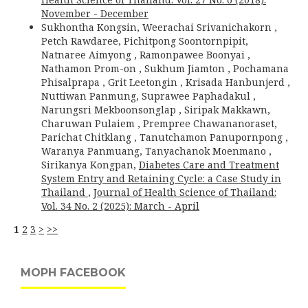
November - December
Sukhontha Kongsin, Weerachai Srivanichakorn ,
Petch Rawdaree, Pichitpong Soontornpipit,
Natnaree Aimyong , Ramonpawee Boonyai ,
Nathamon Prom-on , Sukhum Jiamton , Pochamana
Phisalprapa , Grit Leetongin , Krisada Hanbunjerd ,
Nuttiwan Panmung, Suprawee Paphadakul ,
Narungsri Mekboonsonglap , Siripak Makkawn,
Charuwan Pulaiem , Prempree Chawananoraset,
Parichat Chitklang , Tanutchamon Panupornpong ,
Waranya Panmuang, Tanyachanok Moenmano ,
Sirikanya Kongpan,
Diabetes Care and Treatment
System Entry and Retaining Cycle: a Case Study in
Thailand
,
Journal of Health Science of Thailand:
Vol. 34 No. 2 (2025): March - April
1
2
3
>
>>
MOPH FACEBOOK