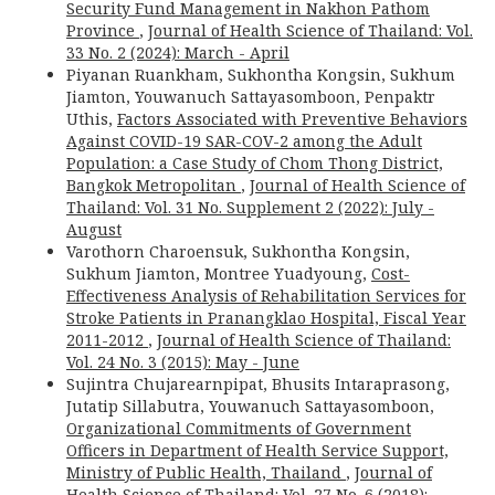
Security Fund Management in Nakhon Pathom
Province
,
Journal of Health Science of Thailand: Vol.
33 No. 2 (2024): March - April
Piyanan Ruankham, Sukhontha Kongsin, Sukhum
Jiamton, Youwanuch Sattayasomboon, Penpaktr
Uthis,
Factors Associated with Preventive Behaviors
Against COVID-19 SAR-COV-2 among the Adult
Population: a Case Study of Chom Thong District,
Bangkok Metropolitan
,
Journal of Health Science of
Thailand: Vol. 31 No. Supplement 2 (2022): July -
August
Varothorn Charoensuk, Sukhontha Kongsin,
Sukhum Jiamton, Montree Yuadyoung,
Cost-
Effectiveness Analysis of Rehabilitation Services for
Stroke Patients in Pranangklao Hospital, Fiscal Year
2011-2012
,
Journal of Health Science of Thailand:
Vol. 24 No. 3 (2015): May - June
Sujintra Chujarearnpipat, Bhusits Intaraprasong,
Jutatip Sillabutra, Youwanuch Sattayasomboon,
Organizational Commitments of Government
Officers in Department of Health Service Support,
Ministry of Public Health, Thailand
,
Journal of
Health Science of Thailand: Vol. 27 No. 6 (2018):