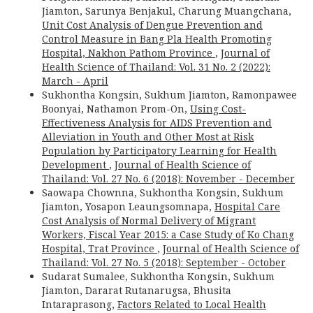
Jiamton, Sarunya Benjakul, Charung Muangchana,
Unit Cost Analysis of Dengue Prevention and
Control Measure in Bang Pla Health Promoting
Hospital, Nakhon Pathom Province
,
Journal of
Health Science of Thailand: Vol. 31 No. 2 (2022):
March - April
Sukhontha Kongsin, Sukhum Jiamton, Ramonpawee
Boonyai, Nathamon Prom-On,
Using Cost-
Effectiveness Analysis for AIDS Prevention and
Alleviation in Youth and Other Most at Risk
Population by Participatory Learning for Health
Development
,
Journal of Health Science of
Thailand: Vol. 27 No. 6 (2018): November - December
Saowapa Chownna, Sukhontha Kongsin, Sukhum
Jiamton, Yosapon Leaungsomnapa,
Hospital Care
Cost Analysis of Normal Delivery of Migrant
Workers, Fiscal Year 2015: a Case Study of Ko Chang
Hospital, Trat Province
,
Journal of Health Science of
Thailand: Vol. 27 No. 5 (2018): September - October
Sudarat Sumalee, Sukhontha Kongsin, Sukhum
Jiamton, Dararat Rutanarugsa, Bhusita
Intaraprasong,
Factors Related to Local Health