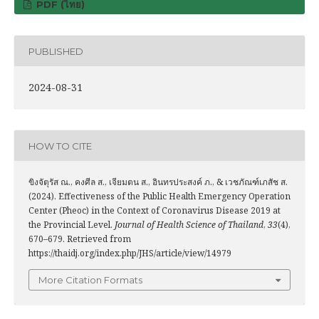
PDF (ไทย)
PUBLISHED
2024-08-31
HOW TO CITE
ขิงจัตุรัส ณ., คงศีล ส., เจียมตน ส., อินทรประสงค์ ภ., & เวชภัณฑ์เภสัช ส.
(2024). Effectiveness of the Public Health Emergency Operation
Center (Pheoc) in the Context of Coronavirus Disease 2019 at
the Provincial Level.
Journal of Health Science of Thailand
,
33
(4),
670–679. Retrieved from
https://thaidj.org/index.php/JHS/article/view/14979
More Citation Formats