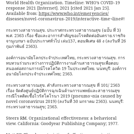
World Health Organization. Timeline: WHO’s COVID-19
response 2021 [Internet]. 2021 [cited 2021 Jan 25].
Available from:
https://www.who.int/emergencies/
diseases/novel-coronavirus-2019/interactive-time¬line#!
กระทรวงสาธารณสุข. ประกาศกระทรวงสาธารณสุข (ฉบัับ ที่ 3)
พ.ศ. 2563 เรื่อง ชื่อและอาการสำคัญของโรคติดต่ออันตราย.ราชกิจ
จานุุเบกษา ฉบับประกาศทั่วไป เล่ม137, ตอนพิเศษ 48 ง (ลงวันที่ 26
กุมภาพันธ์ 2563).
องค์การอนามัยโลกประจำประเทศไทย, กระทรวงสาธารณสุข. การ
ทบทวนร่วมระหว่างการปฏิบัติการงานด้านสาธารณสุุขเพื่อตอบ
สนองต่อสถานการณ์โรคโควิด 19 ในประเทศไทย. นนทบุรี: องค์การ
อนามัยโลกประจำประเทศไทย; 2563.
กระทรวงสาธารณสุข. คำสังกระทรวงสาธารณสุข ที่ 101/ 2563
เรื่อง จัดตังศูนย์ปฏิบัติการฉุกเฉินด้านการแพทย์และสาธารณสุข
กรณีโรคติดเชื้อไวรัสโคโรนา 2019 (pneumo¬nia caused by
novel coronavirus 2019) (ลงวันที่ 30 มกราคม 2563). นนทบุรี:
กระทรวงสาธารณสุุข; 2563.
Steers RM. Organizational effectiveness: a behavioral
view. California: Goodyear Publishing Company; 1977.