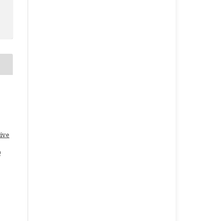
ive
0