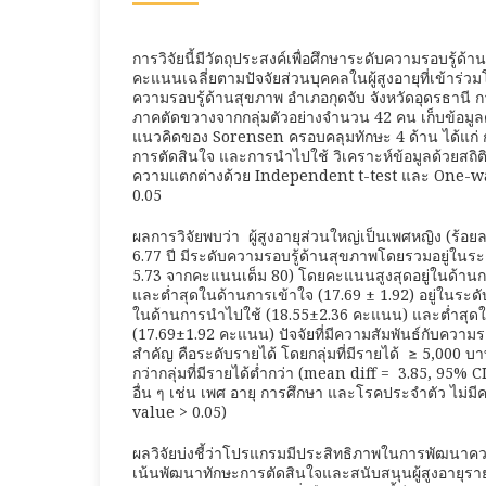
การวิจัยนี้มีวัตถุประสงค์เพื่อศึกษาระดับความรอบรู้ด
คะแนนเฉลี่ยตามปัจจัยส่วนบุคคลในผู้สูงอายุที่เข้าร่
ความรอบรู้ด้านสุขภาพ อำเภอกุดจับ จังหวัดอุดรธานี กา
ภาคตัดขวางจากกลุ่มตัวอย่างจำนวน 42 คน เก็บข้อม
แนวคิดของ Sorensen ครอบคลุมทักษะ 4 ด้าน ได้แก่ ก
การตัดสินใจ และการนำไปใช้ วิเคราะห์ข้อมูลด้วย
ความแตกต่างด้วย Independent t-test และ One-wa
0.05
ผลการวิจัยพบว่า ผู้สูงอายุส่วนใหญ่เป็นเพศหญิง (ร้อยล
6.77 ปี มีระดับความรอบรู้ด้านสุขภาพโดยรวมอยู่ในระ
5.73 จากคะแนนเต็ม 80) โดยคะแนนสูงสุดอยู่ในด้านก
และต่ำสุดในด้านการเข้าใจ (17.69 ± 1.92) อยู่ในระดั
ในด้านการนำไปใช้ (18.55±2.36 คะแนน) และต่ำสุด
(17.69±1.92 คะแนน) ปัจจัยที่มีความสัมพันธ์กับความร
สำคัญ คือระดับรายได้ โดยกลุ่มที่มีรายได้ ≥ 5,000 บา
กว่ากลุ่มที่มีรายได้ต่ำกว่า (mean diff = 3.85, 95% CI
อื่น ๆ เช่น เพศ อายุ การศึกษา และโรคประจำตัว ไม่มี
value > 0.05)
ผลวิจัยบ่งชี้ว่าโปรแกรมมีประสิทธิภาพในการพัฒนาค
เน้นพัฒนาทักษะการตัดสินใจและสนับสนุนผู้สูงอายุรายไ