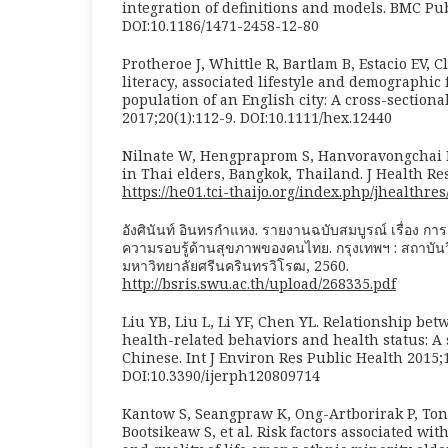
integration of definitions and models. BMC Pub
DOI:10.1186/1471-2458-12-80
Protheroe J, Whittle R, Bartlam B, Estacio EV, C
literacy, associated lifestyle and demographic 
population of an English city: A cross-sectiona
2017;20(1):112-9. DOI:10.1111/hex.12440
Nilnate W, Hengpraprom S, Hanvoravongchai P. 
in Thai elders, Bangkok, Thailand. J Health Res
https://he01.tci-thaijo.org/index.php/jhealthres
อังศินันท์ อินทรกำแหง. รายงานฉบับสมบูรณ์ เรื่อง กา
ความรอบรู้ด้านสุขภาพของคนไทย. กรุงเทพฯ : สถาบัน
มหาวิทยาลัยศรีนครินทรวิโรฒ, 2560.
http://bsris.swu.ac.th/upload/268335.pdf
Liu YB, Liu L, Li YF, Chen YL. Relationship bet
health-related behaviors and health status: A 
Chinese. Int J Environ Res Public Health 2015;1
DOI:10.3390/ijerph120809714
Kantow S, Seangpraw K, Ong-Artborirak P, Ton
Bootsikeaw S, et al. Risk factors associated with