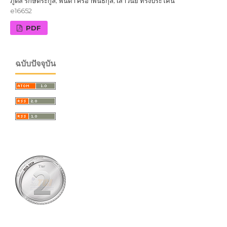
ภูดิส รักษ์ตระกูล, พนิดา ศิริอำพันธ์กุล, เสาวนีย์ ทรงประโคน
e16652
PDF
ฉบับปัจจุบัน