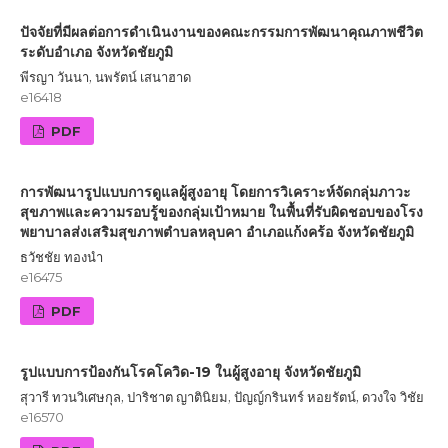
ปัจจัยที่มีผลต่อการดำเนินงานของคณะกรรมการพัฒนาคุณภาพชีวิต
ระดับอำเภอ จังหวัดชัยภูมิ
พีรญา วันนา, นพรัตน์ เสนาฮาด
e16418
PDF
การพัฒนารูปแบบการดูแลผู้สูงอายุ โดยการวิเคราะห์จัดกลุ่มภาวะ
สุขภาพและความรอบรู้ของกลุ่มเป้าหมาย ในพื้นที่รับผิดชอบของโรง
พยาบาลส่งเสริมสุขภาพตำบลหลุบคา อำเภอแก้งคร้อ จังหวัดชัยภูมิ
ธวัชชัย ทองนำ
e16475
PDF
รูปแบบการป้องกันโรคโควิด-19 ในผู้สูงอายุ จังหวัดชัยภูมิ
สุวารี ทวนวิเศษกุล, ปาริชาต ญาตินิยม, ปัญญ์กรินทร์ หอยรัตน์, ดวงใจ วิชัย
e16570