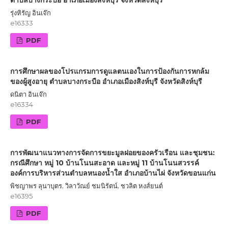
ตำบลบางกระบือ อำเภอเมืองสิงห์บุรี จังหวัดสิงห์บุรี
รุ่งหิรัญ อินเจ๊ก
e16333
PDF
การศึกษาผลของโปรแกรมการดูแลตนเองในการป้องกันการหกล้ม
ของผู้สูงอายุ ตำบลบางกระบือ อำเภอเมืองสิงห์บุรี จังหวัดสิงห์บุรี
ดนิตา อินเจ๊ก
e16334
PDF
การพัฒนาแนวทางการจัดการขยะมูลฝอยของครัวเรือน และชุมชน:
กรณีศึกษา หมู่ 10 บ้านโนนสะอาด และหมู่ 11 บ้านโนนสวรรค์
องค์การบริหารส่วนตำบลหนองน้ำใส อำเภอบ้านไผ่ จังหวัดขอนแก่น
พิชญาพร ลุนาบุตร, วิลาวัณย์ ชมนิรัตน์, ชวลิต หงส์ยนต์
e16395
PDF