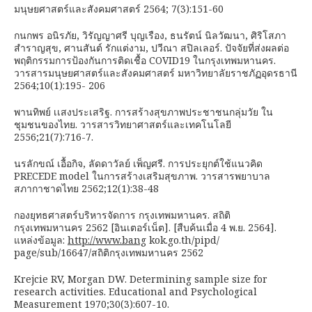
มนุษยศาสตร์และสังคมศาสตร์ 2564; 7(3):151-60
กนกพร อนิรภัย, วิรัญญาศรี บุญเรือง, ธนรัตน์ นิลวัฒนา, ศิริโสภา
สำราญสุข, ศานสันต์ รักแต่งาม, ปวีณา สปิลเลอร์. ปัจจัยที่ส่งผลต่อ
พฤติกรรมการป้องกันการติดเชื้อ COVID19 ในกรุงเทพมหานคร.
วารสารมนุษยศาสตร์และสังคมศาสตร์ มหาวิทยาลัยราชภัฏอุดรธานี
2564;10(1):195- 206
พานทิพย์ เเสงประเสริฐ. การสร้างสุขภาพประชาชนกลุ่มวัย ใน
ชุมชนของไทย. วารสารวิทยาศาสตร์และเทคโนโลยี
2556;21(7):716-7.
นรลักขณ์ เอื้อกิจ, ลัดดาวัลย์ เพ็ญศรี. การประยุกต์ใช้แนวคิด
PRECEDE model ในการสร้างเสริมสุขภาพ. วารสารพยาบาล
สภากาชาดไทย 2562;12(1):38-48
กองยุทธศาสตร์บริหารจัดการ กรุงเทพมหานคร. สถิติ
กรุงเทพมหานคร 2562 [อินเตอร์เน็ต]. [สืบค้นเมื่อ 4 พ.ย. 2564].
แหล่งข้อมูล:
http://www.bang
kok.go.th/pipd/
page/sub/16647/สถิติกรุงเทพมหานคร 2562
Krejcie RV, Morgan DW. Determining sample size for
research activities. Educational and Psychological
Measurement 1970;30(3):607-10.