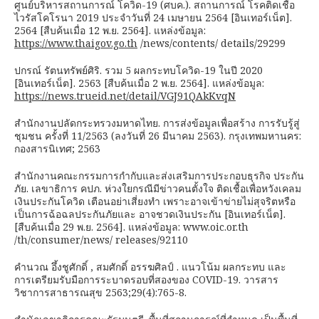
ศูนย์บริหารสถานการณ์ โควิด-19 (ศบค.). สถานการณ์ โรคติดเชื้อ
ไวรัสโคโรนา 2019 ประจำวันที่ 24 เมษายน 2564 [อินเทอร์เน็ต].
2564 [สืบค้นเมื่อ 12 พ.ย. 2564]. แหล่งข้อมูล:
https://www.thaigov.go.th
/news/contents/ details/29299
ปกรณ์ รัตนทรัพย์ศิริ. รวม 5 ผลกระทบโควิด-19 ในปี 2020
[อินเทอร์เน็ต]. 2563 [สืบค้นเมื่อ 2 พ.ย. 2564]. แหล่งข้อมูล:
https://news.trueid.net/detail/VGJ91QAkKvqN
สำนักงานปลัดกระทรวงมหาดไทย. การส่งข้อมูลเพื่อสร้าง การรับรู้สู่
ชุมชน ครั้งที่ 11/2563 (ลงวันที่ 26 มีนาคม 2563). กรุงเทพมหานคร:
กองสารนิเทศ; 2563
สำนักงานคณะกรรมการกำกับและส่งเสริมการประกอบธุรกิจ ประกัน
ภัย. เลขาธิการ คปภ. ห่วงใยกรณีมีข่าวคนตั้งใจ ติดเชื้อเพื่อหวังเคลม
เงินประกันโควิด เตือนอย่าเสี่ยงทำ เพราะอาจเข้าข่ายไม่สุจริตหรือ
เป็นการฉ้อฉลประกันภัยและ อาจชวดเงินประกัน [อินเทอร์เน็ต].
[สืบค้นเมื่อ 29 พ.ย. 2564]. แหล่งข้อมูล: www.oic.or.th
/th/consumer/news/ releases/92110
คำนวณ อึ้งชูศักดิ์ , สมศักดิ์ อรรฆศิลป์ . แนวโน้ม ผลกระทบ และ
การเตรียมรับมือการระบาดรอบที่สองของ COVID-19. วารสาร
วิชาการสาธารณสุข 2563;29(4):765-8.