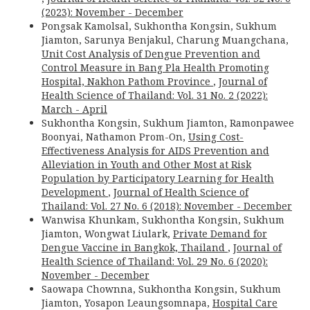
(2023): November - December
Pongsak Kamolsal, Sukhontha Kongsin, Sukhum
Jiamton, Sarunya Benjakul, Charung Muangchana,
Unit Cost Analysis of Dengue Prevention and
Control Measure in Bang Pla Health Promoting
Hospital, Nakhon Pathom Province
,
Journal of
Health Science of Thailand: Vol. 31 No. 2 (2022):
March - April
Sukhontha Kongsin, Sukhum Jiamton, Ramonpawee
Boonyai, Nathamon Prom-On,
Using Cost-
Effectiveness Analysis for AIDS Prevention and
Alleviation in Youth and Other Most at Risk
Population by Participatory Learning for Health
Development
,
Journal of Health Science of
Thailand: Vol. 27 No. 6 (2018): November - December
Wanwisa Khunkam, Sukhontha Kongsin, Sukhum
Jiamton, Wongwat Liulark,
Private Demand for
Dengue Vaccine in Bangkok, Thailand
,
Journal of
Health Science of Thailand: Vol. 29 No. 6 (2020):
November - December
Saowapa Chownna, Sukhontha Kongsin, Sukhum
Jiamton, Yosapon Leaungsomnapa,
Hospital Care