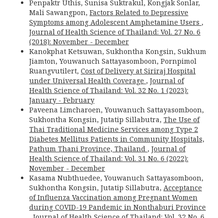
Penpaktr Uthis, Sunisa Suktrakul, Kongjak Sonlar,
Mali Sawangpon,
Factors Related to Depressive
Symptoms among Adolescent Amphetamine Users
,
Journal of Health Science of Thailand: Vol. 27 No. 6
(2018): November - December
Kanokphat Ketsuwan, Sukhontha Kongsin, Sukhum
Jiamton, Youwanuch Sattayasomboon, Pornpimol
Ruangvutilert,
Cost of Delivery at Siriraj Hospital
under Universal Health Coverage
,
Journal of
Health Science of Thailand: Vol. 32 No. 1 (2023):
January - February
Paveena Limcharoen, Youwanuch Sattayasomboon,
Sukhontha Kongsin, Jutatip Sillabutra,
The Use of
Thai Traditional Medicine Services among Type 2
Diabetes Mellitus Patients in Community Hospitals,
Pathum Thani Province, Thailand
,
Journal of
Health Science of Thailand: Vol. 31 No. 6 (2022):
November - December
Kasama Nubthuedee, Youwanuch Sattayasomboon,
Sukhontha Kongsin, Jutatip Sillabutra,
Acceptance
of Influenza Vaccination among Pregnant Women
during COVID-19 Pandemic in Nonthaburi Province
,
Journal of Health Science of Thailand: Vol. 32 No. 6