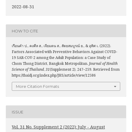
2022-08-31
HOW TO CITE
เรือนคำ ป., คงศีล ส., เจียมตน ส., สัตยสมบูรณ์ ย., & อุทิศ เ. (2022).
Factors Associated with Preventive Behaviors Against COVID-
19 SAR-COV-2 among the Adult Population: a Case Study of
Chom Thong District, Bangkok Metropolitan.
Journal of Health
Science of Thailand
,
31
(Supplement 2), 247–259. Retrieved from
https://thaidj.org/index.php/JHS/article/view/12586
More Citation Formats
ISSUE
Vol. 31 No. Supplement 2 (2022): July - August