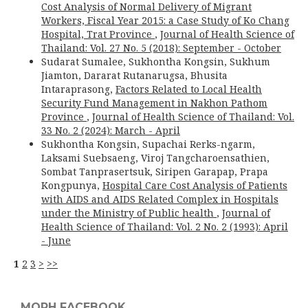
Cost Analysis of Normal Delivery of Migrant
Workers, Fiscal Year 2015: a Case Study of Ko Chang
Hospital, Trat Province
,
Journal of Health Science of
Thailand: Vol. 27 No. 5 (2018): September - October
Sudarat Sumalee, Sukhontha Kongsin, Sukhum
Jiamton, Dararat Rutanarugsa, Bhusita
Intaraprasong,
Factors Related to Local Health
Security Fund Management in Nakhon Pathom
Province
,
Journal of Health Science of Thailand: Vol.
33 No. 2 (2024): March - April
Sukhontha Kongsin, Supachai Rerks-ngarm,
Laksami Suebsaeng, Viroj Tangcharoensathien,
Sombat Tanprasertsuk, Siripen Garapap, Prapa
Kongpunya,
Hospital Care Cost Analysis of Patients
with AIDS and AIDS Related Complex in Hospitals
under the Ministry of Public health
,
Journal of
Health Science of Thailand: Vol. 2 No. 2 (1993): April
- June
1
2
3
>
>>
MOPH FACEBOOK