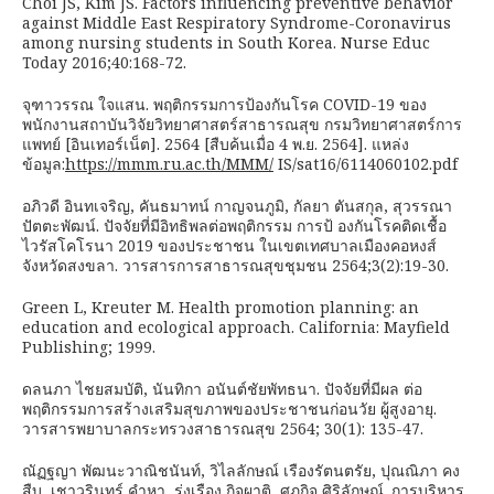
Choi JS, Kim JS. Factors influencing preventive behavior
against Middle East Respiratory Syndrome-Coronavirus
among nursing students in South Korea. Nurse Educ
Today 2016;40:168-72.
จุฑาวรรณ ใจแสน. พฤติกรรมการป้องกันโรค COVID-19 ของ
พนักงานสถาบันวิจัยวิทยาศาสตร์สาธารณสุข กรมวิทยาศาสตร์การ
แพทย์ [อินเทอร์เน็ต]. 2564 [สืบค้นเมื่อ 4 พ.ย. 2564]. แหล่ง
ข้อมูล:
https://mmm.ru.ac.th/MMM/
IS/sat16/6114060102.pdf
อภิวดี อินทเจริญ, คันธมาทน์ กาญจนภูมิ, กัลยา ตันสกุล, สุวรรณา
ปัตตะพัฒน์. ปัจจัยที่มีอิทธิพลต่อพฤติกรรม การป้ องกันโรคติดเชื้อ
ไวรัสโคโรนา 2019 ของประชาชน ในเขตเทศบาลเมืองคอหงส์
จังหวัดสงขลา. วารสารการสาธารณสุขชุมชน 2564;3(2):19-30.
Green L, Kreuter M. Health promotion planning: an
education and ecological approach. California: Mayfield
Publishing; 1999.
ดลนภา ไชยสมบัติ, นันทิกา อนันต์ชัยพัทธนา. ปัจจัยที่มีผล ต่อ
พฤติกรรมการสร้างเสริมสุขภาพของประชาชนก่อนวัย ผู้สูงอายุ.
วารสารพยาบาลกระทรวงสาธารณสุข 2564; 30(1): 135-47.
ณัฏฐญา พัฒนะวาณิชนันท์, วิไลลักษณ์ เรืองรัตนตรัย, ปุณณิภา คง
สืบ, เชาวรินทร์ คำหา, รุ่งเรือง กิจผาติ, ศุภกิจ ศิริลักษณ์. การบริหาร