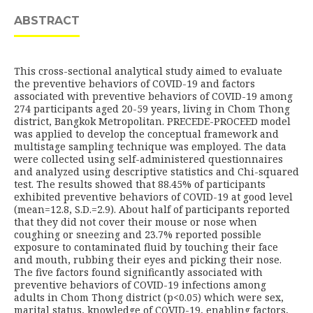
ABSTRACT
This cross-sectional analytical study aimed to evaluate
the preventive behaviors of COVID-19 and factors
associated with preventive behaviors of COVID-19 among
274 participants aged 20-59 years, living in Chom Thong
district, Bangkok Metropolitan. PRECEDE-PROCEED model
was applied to develop the conceptual framework and
multistage sampling technique was employed. The data
were collected using self-administered questionnaires
and analyzed using descriptive statistics and Chi-squared
test. The results showed that 88.45% of participants
exhibited preventive behaviors of COVID-19 at good level
(mean=12.8, S.D.=2.9). About half of participants reported
that they did not cover their mouse or nose when
coughing or sneezing and 23.7% reported possible
exposure to contaminated fluid by touching their face
and mouth, rubbing their eyes and picking their nose.
The five factors found significantly associated with
preventive behaviors of COVID-19 infections among
adults in Chom Thong district (p<0.05) which were sex,
marital status, knowledge of COVID-19, enabling factors,