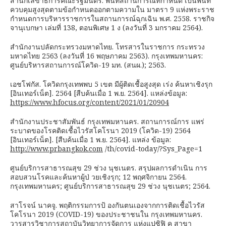
สำนักเลขาธิการคณะรัฐมนตรี. พื้นที่สถานการณ์ที่กำหนด เป็นพื้นที่
ควบคุมสูงสุดตามข้อกำหนดออกตามความใน มาตรา 9 แห่งพระราช
กำหนดการบริหารราชการในสถานการณ์ฉุกเฉิน พ.ศ. 2558. ราชกิจ
จานุเบกษา เล่มที่ 138, ตอนพิเศษ 1 ง (ลงวันที่ 3 มกราคม 2564).
สำนักงานปลัดกระทรวงมหาดไทย. โทรสารในราชการ กระทรวง
มหาดไทย 2563 (ลงวันที่ 16 พฤษภาคม 2563). กรุงเทพมหานคร:
ศูนย์บริหารสถานการณ์โควิด-19 มท. (สนผ.); 2563.
เอชโฟกัส. โควิดกรุงเทพพบ 5 เขต มีผู้ติดเชื้อสูงสุด เร่ง ค้นหาเชิงรุก
[อินเทอร์เน็ต]. 2564 [สืบค้นเมื่อ 1 พ.ย. 2564]. แหล่งข้อมูล:
https://www.hfocus.org/content/2021/01/20904
สำนักงานประชาสัมพันธ์ กรุงเทพมหานคร. สถานการณ์การ แพร่
ระบาดของโรคติดเชื้อไวรัสโคโรนา 2019 (โควิด-19) 2564
[อินเทอร์เน็ต]. [สืบค้นเมื่อ 1 พ.ย. 2564]. แหล่ง ข้อมูล:
http://www.prbangkok.com
/th/covid-today/?Sys_Page=1
ศูนย์บริการสาธารณสุข 29 ช่วง นุชเนตร. สรุปผลการดำเนิน การ
สอบสวนโรคและค้นหาผู้ป่ วยเชิงรุก; 12 พฤศจิกายน 2564.
กรุงเทพมหานคร; ศูนย์บริการสาธารณสุข 29 ช่วง นุชเนตร; 2564.
สาโรจน์ นาคจู. พฤติกรรมการป้ องกันตนเองจากการติดเชื้อไวรัส
โคโรนา 2019 (COVID-19) ของประชาชนใน กรุงเทพมหานคร.
วารสารวิชาการสถาบันวิทยาการจัดการ แห่งแปซิฟิ ค สาขา