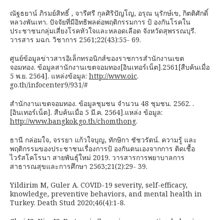
ณัฐธยาน์ ภิรมย์สิทธิ์ , จารีศรี กุลศิริปัญโญ, อรุณ นุรักษ์เข, กิตติศักดิ์
หลวงพันเทา. ปัจจัยที่มีอิทธิพลต่อพฤติกรรมการ ป้ องกันโรคใน
ประชาชนกลุ่มเสี่ยงโรคหัวใจและหลอดเลือด จังหวัดสุพรรณบุรี.
วารสาร มฉก. วิชาการ 2561;22(43):55- 69.
ศูนย์ข้อมูลข่าวสารอิเล็กทรอนิกส์ของราชการสำนักงานเขต
จอมทอง. ข้อมูลสานักงานเขตจอมทอง[อินเทอร์เน็ต].2561[สืบค้นเมื่อ
5 พ.ย. 2564]. แหล่งข้อมูล:
http://www.oic
.
go.th/infocenter9/931/#
สำนักงานเขตจอมทอง. ข้อมูลชุมชน จำนวน 48 ชุมชน. 2562. .
[อินเทอร์เน็ต]. สืบค้นเมื่อ 5 มี.ค. 2564].แหล่ง ข้อมูล:
http://www.bangkok.go.th/chomthong
.
ธานี กล่อมใจ, จรรยา แก้วใจบุญ, ทักษิกา ชัชวรัตน์. ความรู้ และ
พฤติกรรมของประชาชนเรื่องการป้ องกันตนเองจากการ ติดเชื้อ
ไวรัสโคโรนา สายพันธุ์ใหม่ 2019. วารสารการพยาบาลการ
สาธารณสุขและการศึกษา 2563;21(2):29- 39.
Yildirim M, Guler A. COVID-19 severity, self-efficacy,
knowledge, preventive behaviors, and mental health in
Turkey. Death Stud 2020;46(4):1-8.