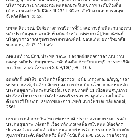
บริหารงบประมาณของกองทุนหลักประกันสุขภาพ ระดับท้องถิ่น
(ตำบล) ของจังหวัดพิจิตร ปี 2551. พิจิตร: สำนักงานสาธารณสุข
จังหวัดพิจิตร; 2552.
นพพล สีหะวงษ์. ปัจจัยทางการบริหารที่มีผลต่อการดำเนินงานกองทุน
หลักประกันสุขภาพระดับท้องถิ่น จังหวัด เพชรบูรณ์ [วิทยานิพนธ์
ปริญญาสาธารณสุขศาสตรมหาบัณฑิต]. ขอนแก่น: มหาวิทยาลัย
ขอนแก่น; 2557. 120 หน้า
ณิชนันท์ งามน้อย, พีระพล รัตนะ. ปัจจัยทีมีผลต่อการดำเนิน งาน
กองทุนหลักประกันสุขภาพระดับท้องถิ่น จังหวัดนนทบุรี. วารสารวิจัย
ทางวิทยาศาสตร์สุขภาพ 2559;10(1):96- 105.
อุดมศักดิ์ แซ่โง้ว, ธารินทร์ เพ็ญวรรณ, ธนัย เกตวงกต, อภิญญา เลา
หประภานนท์, รัตติยา อักษรทอง. การประเมิน นโยบายกองทุนหลัก
ประกันสุขภาพในระดับท้องถิ่น เขต สุขภาพที่ 11 เพื่อสนับสนุนการ
ดำเนินนโยบายระยะถัดไป. นครศรีธรรมราช: ศูนย์ความเป็นเลิศ
ด้านการวิจัยระบบ สุขภาพและการแพทย์ มหาวิทยาลัยวลัยลักษณ์;
2561.
กรรมการหลักประกันสุขภาพแห่งชาติ. ประกาศคณะกรรมการหลัก
ประกันสุขภาพแห่งชาติ เรื่อง หลักเกณฑ์เพื่อ สนับสนุนให้องค์กร
ปกครองส่วนท้องถิ่นดำเนินงานและ บริหารจัดการระบบหลักประกัน
สุขภาพในระดับท้องถิ่นหรือ พื้นที่ (ฉบับที่3) พ.ศ. 2563. ราชกิจจานุ