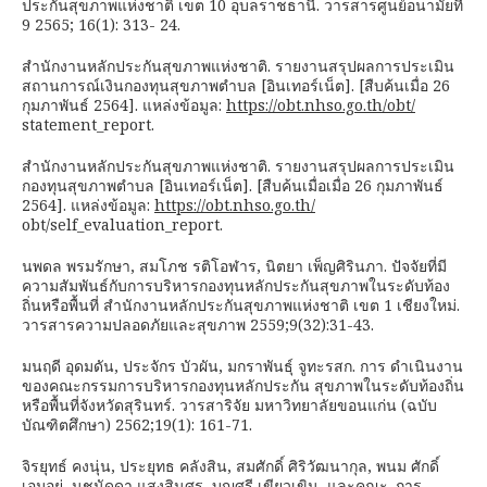
ประกันสุขภาพแห่งชาติ เขต 10 อุบลราชธานี. วารสารศูนย์อนามัยที่
9 2565; 16(1): 313- 24.
สำนักงานหลักประกันสุขภาพแห่งชาติ. รายงานสรุปผลการประเมิน
สถานการณ์เงินกองทุนสุขภาพตำบล [อินเทอร์เน็ต]. [สืบค้นเมื่อ 26
กุมภาพันธ์ 2564]. แหล่งข้อมูล:
https://obt.nhso.go.th/obt/
statement_report.
สำนักงานหลักประกันสุขภาพแห่งชาติ. รายงานสรุปผลการประเมิน
กองทุนสุขภาพตำบล [อินเทอร์เน็ต]. [สืบค้นเมื่อเมื่อ 26 กุมภาพันธ์
2564]. แหล่งข้อมูล:
https://obt.nhso.go.th/
obt/self_evaluation_report.
นพดล พรมรักษา, สมโภช รติโอฬาร, นิตยา เพ็ญศิรินภา. ปัจจัยที่มี
ความสัมพันธ์กับการบริหารกองทุนหลักประกันสุขภาพในระดับท้อง
ถิ่นหรือพื้นที่ สำนักงานหลักประกันสุขภาพแห่งชาติ เขต 1 เชียงใหม่.
วารสารความปลอดภัยและสุขภาพ 2559;9(32):31-43.
มนฤดี อุดมดัน, ประจักร บัวผัน, มกราพันธุ์ จูทะรสก. การ ดำเนินงาน
ของคณะกรรมการบริหารกองทุนหลักประกัน สุขภาพในระดับท้องถิ่น
หรือพื้นที่จังหวัดสุรินทร์. วารสาริจัย มหาวิทยาลัยขอนแก่น (ฉบับ
บัณฑิตศึกษา) 2562;19(1): 161-71.
จิรยุทธ์ คงนุ่น, ประยุทธ คลังสิน, สมศักดิ์ ศิริวัฒนากุล, พนม ศักดิ์
เอมอยู่, นุชนัดดา แสงสินศร, บุญศรี เขียวเขิน, และคณะ. การ