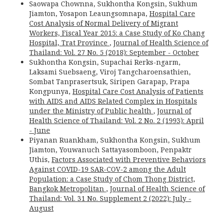
Saowapa Chownna, Sukhontha Kongsin, Sukhum
Jiamton, Yosapon Leaungsomnapa,
Hospital Care
Cost Analysis of Normal Delivery of Migrant
Workers, Fiscal Year 2015: a Case Study of Ko Chang
Hospital, Trat Province
,
Journal of Health Science of
Thailand: Vol. 27 No. 5 (2018): September - October
Sukhontha Kongsin, Supachai Rerks-ngarm,
Laksami Suebsaeng, Viroj Tangcharoensathien,
Sombat Tanprasertsuk, Siripen Garapap, Prapa
Kongpunya,
Hospital Care Cost Analysis of Patients
with AIDS and AIDS Related Complex in Hospitals
under the Ministry of Public health
,
Journal of
Health Science of Thailand: Vol. 2 No. 2 (1993): April
- June
Piyanan Ruankham, Sukhontha Kongsin, Sukhum
Jiamton, Youwanuch Sattayasomboon, Penpaktr
Uthis,
Factors Associated with Preventive Behaviors
Against COVID-19 SAR-COV-2 among the Adult
Population: a Case Study of Chom Thong District,
Bangkok Metropolitan
,
Journal of Health Science of
Thailand: Vol. 31 No. Supplement 2 (2022): July -
August