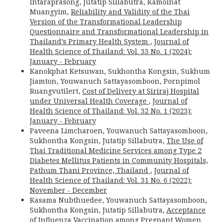
Intaraprasong, Jutatip Sillabutra, Kamolnat
Muangyim,
Reliability and Validity of the Thai
Version of the Transformational Leadership
Questionnaire and Transformational Leadership in
Thailand’s Primary Health System
,
Journal of
Health Science of Thailand: Vol. 33 No. 1 (2024):
January - February
Kanokphat Ketsuwan, Sukhontha Kongsin, Sukhum
Jiamton, Youwanuch Sattayasomboon, Pornpimol
Ruangvutilert,
Cost of Delivery at Siriraj Hospital
under Universal Health Coverage
,
Journal of
Health Science of Thailand: Vol. 32 No. 1 (2023):
January - February
Paveena Limcharoen, Youwanuch Sattayasomboon,
Sukhontha Kongsin, Jutatip Sillabutra,
The Use of
Thai Traditional Medicine Services among Type 2
Diabetes Mellitus Patients in Community Hospitals,
Pathum Thani Province, Thailand
,
Journal of
Health Science of Thailand: Vol. 31 No. 6 (2022):
November - December
Kasama Nubthuedee, Youwanuch Sattayasomboon,
Sukhontha Kongsin, Jutatip Sillabutra,
Acceptance
of Influenza Vaccination among Pregnant Women