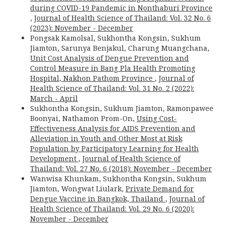
during COVID-19 Pandemic in Nonthaburi Province
,
Journal of Health Science of Thailand: Vol. 32 No. 6
(2023): November - December
Pongsak Kamolsal, Sukhontha Kongsin, Sukhum
Jiamton, Sarunya Benjakul, Charung Muangchana,
Unit Cost Analysis of Dengue Prevention and
Control Measure in Bang Pla Health Promoting
Hospital, Nakhon Pathom Province
,
Journal of
Health Science of Thailand: Vol. 31 No. 2 (2022):
March - April
Sukhontha Kongsin, Sukhum Jiamton, Ramonpawee
Boonyai, Nathamon Prom-On,
Using Cost-
Effectiveness Analysis for AIDS Prevention and
Alleviation in Youth and Other Most at Risk
Population by Participatory Learning for Health
Development
,
Journal of Health Science of
Thailand: Vol. 27 No. 6 (2018): November - December
Wanwisa Khunkam, Sukhontha Kongsin, Sukhum
Jiamton, Wongwat Liulark,
Private Demand for
Dengue Vaccine in Bangkok, Thailand
,
Journal of
Health Science of Thailand: Vol. 29 No. 6 (2020):
November - December