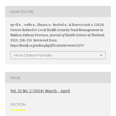
HOW TO CITE
สุมาลี ส. ., คงศีล ส., เจียมตน ส., รัตนรักษ์ ด., & อินทรประสงค์ ภ. (2024).
Factors Related to Local Health Security Fund Management in
Nakhon Pathom Province.
Journal of Health Science of Thailand
,
33
(2), 208–216. Retrieved from
https://thaidj.org/index.php/JHS/article/view/14297
More Citation Formats
ISSUE
Vol. 33 No. 2 (2024): March - April
SECTION