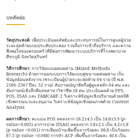
บทคัดย่อ
วัตถุประสงค์:
เพื่อประเมินผลลัพธ์และประสบการณ์ในการดูแลผู้ป่วย
ระยะสุดท้ายแบบประคับประคอง รวมถึงการเข้าถึงบริการ และความ
พึงพอใจของครอบครัวที่มีต่อการพัฒนาระบบบริการที่โรงพยาบาล
ศีขรภูมิ จังหวัดสุรินทร์
วิธีการศึกษา:
การวิจัยแบบผสมผสาน (Mixed-Methods
Research) ด้วยการออกแบบการวิจัยแบบคู่ขนานผสมผสาน เก็บ
ข้อมูลย้อนหลังจากเวชระเบียนผู้ป่วยระยะสุดท้าย 64 ราย (ปี พ.ศ.
2566-2567 ปีละ 32 ราย) สัมภาษณ์ญาติหรือผู้ดูแลหลัก 64 คน และ
สัมภาษณ์เชิงลึกทีมสหสาขาวิชาชีพ 18 คน ประเมินผลด้วย PPS,
POS, ESAS และ FAMCARE-2 วิเคราะห์ข้อมูลเชิงปริมาณด้วยสถิติ
เชิงพรรณนาและอนุมาน วิเคราะห์ข้อมูลเชิงคุณภาพด้วย Content
Analysis
ผลการศึกษา:
คะแนน POS ลดลงจาก 18.2±4.5 เป็น 14.8±3.9 (
p
-
value=0.003) อาการปวด (ESAS) ลดลงจาก 5.8±2.1 เป็น 4.2±1.8
(
p
-value =0.001) การเยี่ยมบ้านเพิ่มขึ้นจากร้อยละ 68.8 เป็นร้อยละ
87.5 (
p
-value =0.048) การทำ ACP เพิ่มขึ้นจากร้อยละ 40.6 เป็น