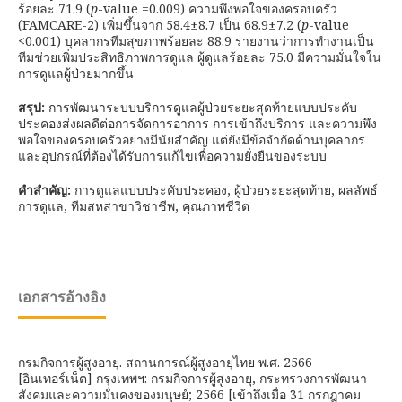
ร้อยละ 71.9 (
p
-value =0.009) ความพึงพอใจของครอบครัว
(FAMCARE-2) เพิ่มขึ้นจาก 58.4±8.7 เป็น 68.9±7.2 (
p
-value
<0.001) บุคลากรทีมสุขภาพร้อยละ 88.9 รายงานว่าการทำงานเป็น
ทีมช่วยเพิ่มประสิทธิภาพการดูแล ผู้ดูแลร้อยละ 75.0 มีความมั่นใจใน
การดูแลผู้ป่วยมากขึ้น
สรุป:
การพัฒนาระบบบริการดูแลผู้ป่วยระยะสุดท้ายแบบประคับ
ประคองส่งผลดีต่อการจัดการอาการ การเข้าถึงบริการ และความพึง
พอใจของครอบครัวอย่างมีนัยสำคัญ แต่ยังมีข้อจำกัดด้านบุคลากร
และอุปกรณ์ที่ต้องได้รับการแก้ไขเพื่อความยั่งยืนของระบบ
คำสำคัญ:
การดูแลแบบประคับประคอง, ผู้ป่วยระยะสุดท้าย, ผลลัพธ์
การดูแล, ทีมสหสาขาวิชาชีพ, คุณภาพชีวิต
เอกสารอ้างอิง
กรมกิจการผู้สูงอายุ. สถานการณ์ผู้สูงอายุไทย พ.ศ. 2566
[อินเทอร์เน็ต] กรุงเทพฯ: กรมกิจการผู้สูงอายุ, กระทรวงการพัฒนา
สังคมและความมั่นคงของมนุษย์; 2566 [เข้าถึงเมื่อ 31 กรกฎาคม