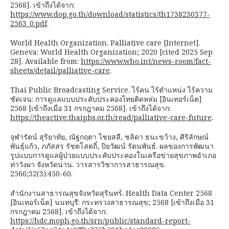
2568]. เข้าถึงได้จาก:
https://www.dop.go.th/download/statistics/th1738230377-
2563_0.pdf
.
World Health Organization. Palliative care [Internet].
Geneva: World Health Organization; 2020 [cited 2025 Sep
28]. Available from:
https://www.who.int/news-room/fact-
sheets/detail/palliative-care
.
Thai Public Broadcasting Service. ไร้คน ไร้ตำแหน่ง ไร้ความ
ชัดเจน: การดูแลแบบประคับประคองไทยติดหล่ม [อินเทอร์เน็ต]
2568 [เข้าถึงเมื่อ 31 กรกฎาคม 2568]. เข้าถึงได้จาก:
https://theactive.thaipbs.or.th/read/palliative-care-future
.
จุฬารัตน์ สุริยาทัย, ณัฐกฤตา ไชยสลี, ชลิดา ธนะขว้าง, ศิริลักษณ์
พันธุ์แก้ว, ภภัสสร รัชตโสตถิ์, ปิยวัฒน์ รัตนพันธ์. ผลของการพัฒนา
รูปแบบการดูแลผู้ป่วยแบบประคับประคองในเครือข่ายสุขภาพอำเภอ
ท่าวังผา จังหวัดน่าน. วารสารวิชาการสาธารณสุข.
2566;32(3):450-60.
สำนักงานสาธารณสุขจังหวัดสุรินทร์. Health Data Center 2568
[อินเทอร์เน็ต] นนทบุรี: กระทรวงสาธารณสุข; 2568 [เข้าถึงเมื่อ 31
กรกฎาคม 2568]. เข้าถึงได้จาก:
https://hdc.moph.go.th/srn/public/standard-report-