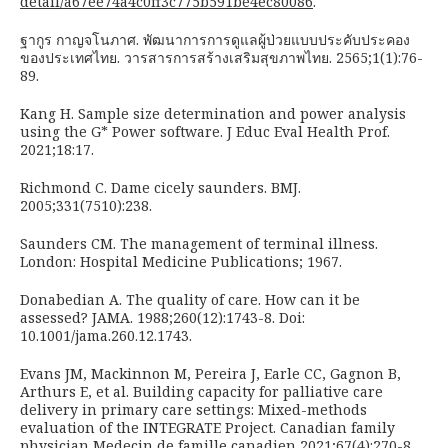
detail/a67ee74a4c0ff3c775b591be4ec80086
.
ฐากูร กาญจโนภาศ. พัฒนาการการดูแลผู้ป่วยแบบประคับประคอง
ของประเทศไทย. วารสารการสร้างเสริมสุขภาพไทย. 2565;1(1):76-
89.
Kang H. Sample size determination and power analysis
using the G* Power software. J Educ Eval Health Prof.
2021;18:17.
Richmond C. Dame cicely saunders. BMJ.
2005;331(7510):238.
Saunders CM. The management of terminal illness.
London: Hospital Medicine Publications; 1967.
Donabedian A. The quality of care. How can it be
assessed? JAMA. 1988;260(12):1743-8. Doi:
10.1001/jama.260.12.1743.
Evans JM, Mackinnon M, Pereira J, Earle CC, Gagnon B,
Arthurs E, et al. Building capacity for palliative care
delivery in primary care settings: Mixed-methods
evaluation of the INTEGRATE Project. Canadian family
physician Medecin de famille canadien 2021;67(4):270-8.