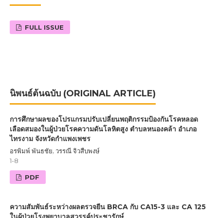
FULL ISSUE
นิพนธ์ต้นฉบับ (ORIGINAL ARTICLE)
การศึกษาผลของโปรแกรมปรับเปลี่ยนพฤติกรรมป้องกันโรคหลอด
เลือดสมองในผู้ป่วยโรคความดันโลหิตสูง ตำบลหนองคล้า อำเภอ
ไทรงาม จังหวัดกำแพงเพชร
อรพิมพ์ พันธชัย, วรรณี จิวสืบพงษ์
1-8
PDF
ความสัมพันธ์ระหว่างผลตรวจยีน BRCA กับ CA15-3 และ CA 125
ในผู้ป่วยโรงพยาบาลสวรรค์ประชารักษ์