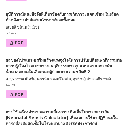
อุบัติการณ์และปัจจัยที่เกี่ยวข้องกับการเกิดภาวะแคลเซียม ในเลือด
ต่ำหลังการผ่าตัดต่อมไทรอยด์ออกทั้งหมด
อัญชลี ชนินทร์วณิชย์
37-43
PDF
ผลของโปรแกรมเสริมสร้างแรงจูงใจในการปรับเปลี่ยนพฤติกรรมต่อ
ความรู้เรื่องโรคเบาหวาน พฤติกรรมการดูแลตนเอง และระดับ
น้ำตาลสะสมในเลือดของผู้ป่วยเบาหวานชนิดที่ 2
เบญจวรรณ เกิดรื่น, ศุภานัน ทองทวีโภคิน, สุวพิชญ์ ชัชวาลธีราพงศ์
44-51
PDF
การใช้เครื่องคำนวณความเสี่ยงภาวะติดเชื้อในทารกแรกเกิด
(Neonatal Sepsis Calculator) เพื่อลดการใช้ยาปฏิชีวนะใน
ทารกที่สงสัยติดเชื้อในโรงพยาบาลสวรรค์ประชารักษ์