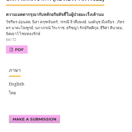
ความเมตตากรุณากับหลักอริยสัจสี่ในผู้ป่วยมะเร็งเต้านม
วัชรีพร อ่อนสด, นิสา ครุฑจันทร์, วรรณี จิวสืบพงษ์, นงค์นุช มีเสถียร , ภัทร
พร นาคะไพฑูรย์, นภาภรณ์ วิระราช, ธริชญา รักษ์กิตติกุล, ธีริศา สินาคม,
นิตเยาว์ ไชยทองรักษ์
66-72
PDF
ภาษา
English
ไทย
MAKE A SUBMISSION