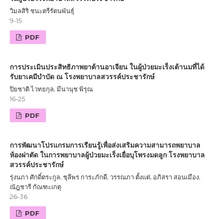
วิมลสิริ ชนะตรีรัตนพันธุ์
9-15
PDF
การประเมินประสิทธิภาพยาต้านอาเจียน ในผู้ป่วยมะเร็งเต้านมที่ได้
รับยาเคมีบำบัด ณ โรงพยาบาลสวรรค์ประชารักษ์
ปิยชาติ ไวทยกุล, มีนานุช พิรุณ
16-25
PDF
การพัฒนาโปรแกรมการเรียนรู้เพื่อส่งเสริมความสามารถพยาบาล
ห้องผ่าตัด ในการพยาบาลผู้ป่วยมะเร็งเยื่อบุโพรงมดลูก โรงพยาบาล
สวรรค์ประชารักษ์
รุ่งนภา ศักดิ์ตระกูล, ชุลีพร การะภักดี, วรรณภา ตั้งแต่, อภิสรา สอนเมือง,
ณัฎชารี กัณฑะเกตุ
26-36
PDF